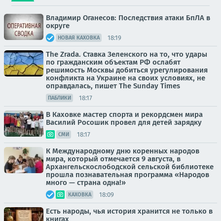
Владимир Оганесов: Последствия атаки БпЛА в
округе
18:19
НОВАЯ КАХОВКА
The Zrada. Ставка Зеленского на то, что удары
по гражданским объектам РФ ослабят
решимость Москвы добиться урегулирования
конфликта на Украине на своих условиях, не
оправдалась, пишет The Sunday Times
18:17
ПАБЛИКИ
В Каховке мастер спорта и рекордсмен мира
Василий Росошик провел для детей зарядку
18:17
СМИ
К Международному дню коренных народов
мира, который отмечается 9 августа, в
Архангельскослободской сельской библиотеке
прошла познавательная программа «Народов
много — страна одна!»
18:09
КАХОВКА
Есть народы, чья история хранится не только в
книгах