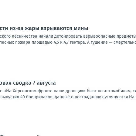
сти из-за жары взрываются мины
нского лесничества начали детонировать взрывоопасные предметы
лесных пожара площадью 4,5 и 4,7 гектара. А тушение — смертельно 
вая сводка 7 августа
устаНа Херсонском фронте наши дронщики бьют по автомобилям, си
, выпустил 40 боеприпасов, данные о пострадавших уточняются.На 