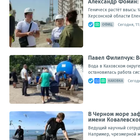
Александр Фомин: 
Геническ растёт ввысь: 
Херсонской области Еле
Сегодня, 11
ОФИЦ.
Павел Филипчук: В
Вода в Каховском округе
остановилась работа си
Сегодн
КАХОВКА
В Черном море за
имени Ковалевско
Ведущий научный сотруд
Например, чрезмерной жа