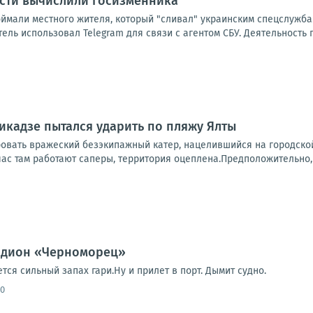
асти вычислили госизменника
оймали местного жителя, который "сливал" украинским спецслужба
ль использовал Telegram для связи с агентом СБУ. Деятельность 
кадзе пытался ударить по пляжу Ялты
ровать вражеский безэкипажный катер, нацелившийся на городско
ас там работают саперы, территория оцеплена.Предположительно, э
тадион «Черноморец»
ся сильный запах гари.Ну и прилет в порт. Дымит судно.
20