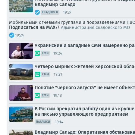
Владимир Сальдо
19:27
СКАДОВСК
Мобильными огневыми группами и подразделениями ПВО с
Подписаться на MAX
//
Администрация Скадовского МО
19:24
Украинские и западные СМИ намеренно рас
19:24
СМИ
Четверо мирных жителей Херсонской област
19:21
СМИ
Понятие "черного августа" не имеет объек
19:18
СМИ
В России прекратил работу один из круп
на письмо управляющего предприятием
19:14
ПАБЛИКИ
Владимир Сальдо: Оперативная обстановка