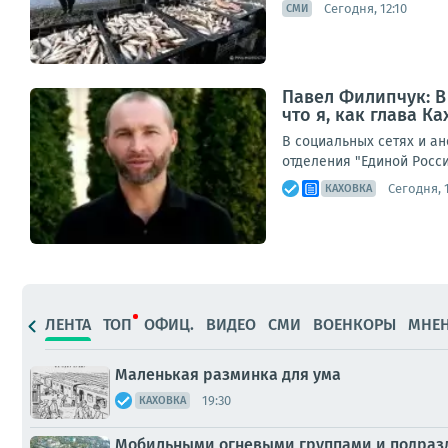
Сегодня, 12:10
СМИ
Павел Филипчук: В
что я, как глава К
В социальных сетях и ан
отделения "Единой Росс
Сегодня, 
КАХОВКА
ЛЕНТА
ТОП
ОФИЦ.
ВИДЕО
СМИ
ВОЕНКОРЫ
МНЕ
Маленькая разминка для ума
19:30
КАХОВКА
Мобильными огневыми группами и подразд