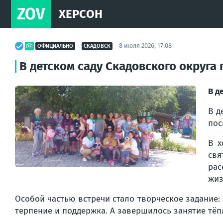
ZOV
ХЕРСОН
8 июля 2026, 17:08
ОФИЦИАЛЬНО
СКАДОВСК
В детском саду Скадовского округа
В д
В д
пос
В х
свя
рас
жиз
Особой частью встречи стало творческое задание:
терпение и поддержка. А завершилось занятие тёп