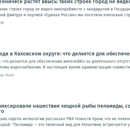
Геническ растёт ввысь: таких строек город не виде
таких строек город не видел никогдаВместе с кандидатом в Госуда
ной Дмитрук и партией «Единая Россия» мы посетили ключевые стр
:30
ода в Каховском округе: что делается для обеспеч
: что делается для обеспечения жителейИз-за длительного отсутс
стемы водоснабжения. В настоящее время администрация совместно
я, 16:49
фиксировали нашествие хищной рыбы пеламиды, с
го
ник отдела ихтиологии рассказал РИА Новости Крым, что их появ
рой. "Пеламида — это типичный вид для Атлантики, встречается у 