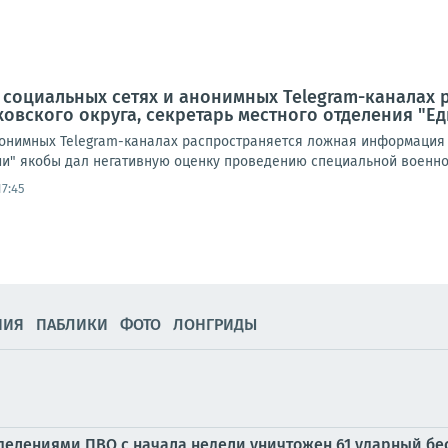
 социальных сетях и анонимных Telegram-каналах
аховского округа, секретарь местного отделения "Е
онимных Telegram-каналах распространяется ложная информация о т
ии" якобы дал негативную оценку проведению специальной военной
17:45
НИЯ
ПАБЛИКИ
ФОТО
ЛОНГРИДЫ
елениями ПВО с начала недели уничтожен 61 ударный бес