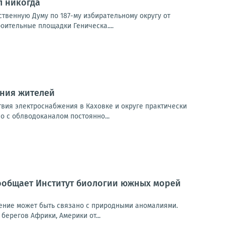
л никогда
рственную Думу по 187-му избирательному округу от
оительные площадки Геническа....
ения жителей
твия электроснабжения в Каховке и округе практически
 с облводоканалом постоянно...
ообщает Институт биологии южных морей
ление может быть связано с природными аномалиями.
берегов Африки, Америки от...