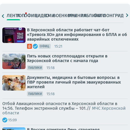
ЛЕНТА
ТОП
ОФИЦ.
ВИДЕО
СМИ
ВОЕНКОРЫ
МНЕНИЯ
ПАБЛИКИ
ФОТО
ЛОНГРИДЫ
В Херсонской области работает чат-бот
«Тревога ХО» для информирования о БПЛА и об
аварийных отключениях
15:21
ОФИЦ.
Пять новых спортплощадок открыли в
Херсонской области с начала года
15:18
ПАБЛИКИ
Документы, медицина и бытовые вопросы: в
ПВР провели личный приём эвакуированных
жителей
15:18
ПАБЛИКИ
Отбой Авиационной опасности в Херсонской области в
14:56. Телефон экстренной службы – 101.//
МЧС Херсонской
области
15:09
В России отметили День строителя