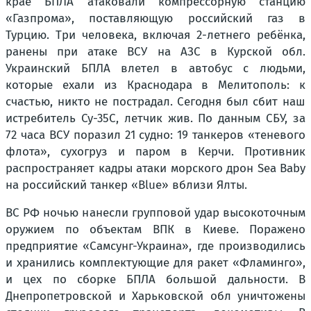
крае БПЛА атаковали компрессорную станцию
«Газпрома», поставляющую российский газ в
Турцию. Три человека, включая 2-летнего ребёнка,
ранены при атаке ВСУ на АЗС в Курской обл.
Украинский БПЛА влетел в автобус с людьми,
которые ехали из Краснодара в Мелитополь: к
счастью, никто не пострадал. Сегодня был сбит наш
истребитель Су-35С, летчик жив. По данным СБУ, за
72 часа ВСУ поразил 21 судно: 19 танкеров «теневого
флота», сухогруз и паром в Керчи. Противник
распространяет кадры атаки морского дрон Sea Baby
на российский танкер «Blue» вблизи Ялты.
ВС РФ ночью нанесли групповой удар высокоточным
оружием по объектам ВПК в Киеве. Поражено
предприятие «Самсунг-Украина», где производились
и хранились комплектующие для ракет «Фламинго»,
и цех по сборке БПЛА большой дальности. В
Днепропетровской и Харьковской обл уничтожены