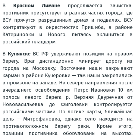
В
Красном Лимане
продолжается зачистка,
противник присутствует в разных частях города, где
ВСУ прячутся разрушенных домах и подвалах. ВСУ
контратакуют в окрестностях Пришиба, в районе
Катериновки и Нового, пытаясь вклиниться в
российский плацдарм.
В
Купянске
ВС РФ удерживают позиции на правом
берегу. Враг дистанционно минирует дорогу из
города на Московку. Восточнее наши закрывают
карман в районе Кучеровки — там наши закрепились
в промзоне на западе. На севере направления после
вчерашнего освобождения Петро-Ивановки 10 км
полосы левого берега р. Верхняя Двуречная от
Нововасильевка до Фиголевки контролируется
российскими частями. По логике карты, ближайшая
цель – Митрофановка, однако село находится на
противоположном берегу реки. Кроме этого,
позиции противника оборудованы на высотах.