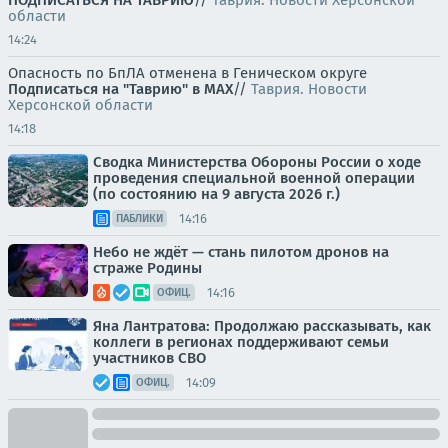
ПОДПИСАТЬСЯ НА ТАВРИЮ
//
Таврия. Новости Херсонской
области
14:24
Опасность по БпЛА отменена в Геническом округе
Подписаться на "Таврию" в MAX
//
Таврия. Новости
Херсонской области
14:18
Сводка Министерства Обороны России о ходе
проведения специальной военной операции
(по состоянию на 9 августа 2026 г.)
14:16
ПАБЛИКИ
Небо не ждёт — стань пилотом дронов на
страже Родины
14:16
ОФИЦ.
Яна Лантратова: Продолжаю рассказывать, как
коллеги в регионах поддерживают семьи
участников СВО
14:09
ОФИЦ.