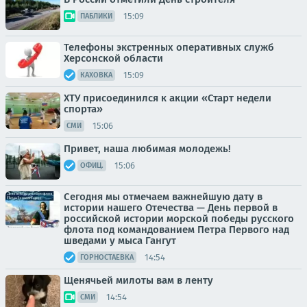
15:09
ПАБЛИКИ
Телефоны экстренных оперативных служб
Херсонской области
15:09
КАХОВКА
ХТУ присоединился к акции «Старт недели
спорта»
15:06
СМИ
Привет, наша любимая молодежь!
15:06
ОФИЦ.
Сегодня мы отмечаем важнейшую дату в
истории нашего Отечества — День первой в
российской истории морской победы русского
флота под командованием Петра Первого над
шведами у мыса Гангут
14:54
ГОРНОСТАЕВКА
Щенячьей милоты вам в ленту
14:54
СМИ