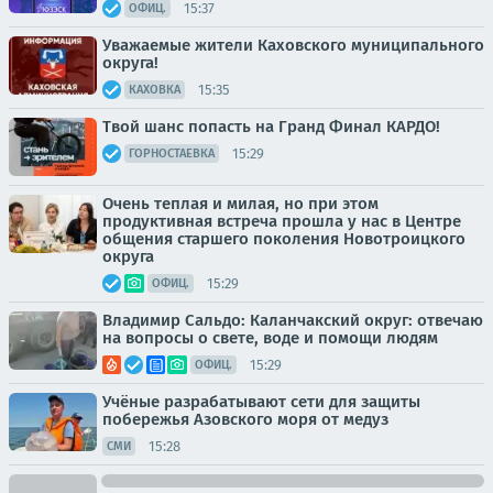
15:37
ОФИЦ.
Уважаемые жители Каховского муниципального
округа!
15:35
КАХОВКА
Твой шанс попасть на Гранд Финал КАРДО!
15:29
ГОРНОСТАЕВКА
Очень теплая и милая, но при этом
продуктивная встреча прошла у нас в Центре
общения старшего поколения Новотроицкого
округа
15:29
ОФИЦ.
Владимир Сальдо: Каланчакский округ: отвечаю
на вопросы о свете, воде и помощи людям
15:29
ОФИЦ.
Учёные разрабатывают сети для защиты
побережья Азовского моря от медуз
15:28
СМИ