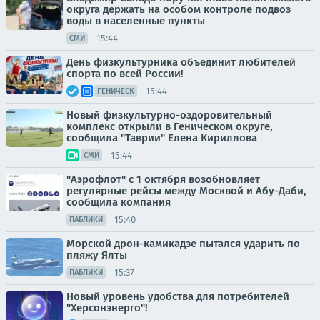
округа держать на особом контроле подвоз
воды в населенные пункты
15:44
СМИ
День физкультурника объединит любителей
спорта по всей России!
15:44
ГЕНИЧЕСК
Новый физкультурно-оздоровительный
комплекс открыли в Геническом округе,
сообщила "Таврии" Елена Кириллова
15:44
СМИ
"Аэрофлот" с 1 октября возобновляет
регулярные рейсы между Москвой и Абу-Даби,
сообщила компания
15:40
ПАБЛИКИ
Морской дрон-камикадзе пытался ударить по
пляжу Ялты
15:37
ПАБЛИКИ
Новый уровень удобства для потребителей
"Херсонэнерго"!