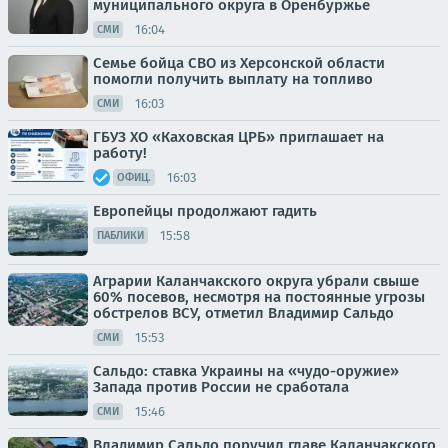
муниципального округа в Оренбуржье
16:04
СМИ
Семье бойца СВО из Херсонской области
помогли получить выплату на топливо
16:03
СМИ
ГБУЗ ХО «Каховская ЦРБ» приглашает на
работу!
16:03
ОФИЦ.
Европейцы продолжают гадить
15:58
ПАБЛИКИ
Аграрии Каланчакского округа убрали свыше
60% посевов, несмотря на постоянные угрозы
обстрелов ВСУ, отметил Владимир Сальдо
15:53
СМИ
Сальдо: ставка Украины на «чудо-оружие»
Запада против России не сработала
15:46
СМИ
Владимир Сальдо поручил главе Каланчакского