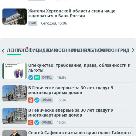
Жители Херсонской области стали чаще
жаловаться в Банк России
Сегодня, 15:06
СМИ
ЛЕНТА
ТОП
ОФИЦ.
ВИДЕО
СМИ
ВОЕНКОРЫ
МНЕНИЯ
ПАБЛИКИ
ФОТО
ЛОНГРИДЫ
Опекунство: требования, права, обязанности и
льготы
16:04
ОФИЦ.
В Геническе впервые за 30 лет сдадут 9
многоквартирных домов
16:04
ОФИЦ.
В Геническе впервые за 30 лет сдадут 9
многоквартирных домов
16:04
ОФИЦ.
Сергей Сафинов назначен врио главы Гайского