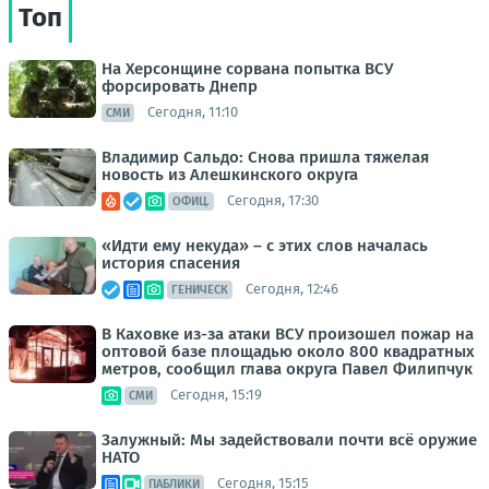
Топ
На Херсонщине сорвана попытка ВСУ
форсировать Днепр
Сегодня, 11:10
СМИ
Владимир Сальдо: Снова пришла тяжелая
новость из Алешкинского округа
Сегодня, 17:30
ОФИЦ.
«Идти ему некуда» – с этих слов началась
история спасения
Сегодня, 12:46
ГЕНИЧЕСК
В Каховке из-за атаки ВСУ произошел пожар на
оптовой базе площадью около 800 квадратных
метров, сообщил глава округа Павел Филипчук
Сегодня, 15:19
СМИ
Залужный: Мы задействовали почти всё оружие
НАТО
Сегодня, 15:15
ПАБЛИКИ