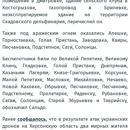
помещение в Дмитровке, здание сельского клуба в
Костогрызове, газопровод в Брилевке,
неэксплуатируемое здание на территории
Скадовского дельфинария, перечислил он.
Также под вражеским огнем оказались Алешки,
Горностаевка, Голая Пристань, Заводовка, Каиры,
Песчановка, Подстепное, Саги, Солонцы.
Беспилотники били по Великой Лепетихе, Великому
Клину, Гладковке, Голой Пристани, Днепрянам,
Казачьим Лагерям, Князе-Григорьевке, Корсунке,
Малой Лепетихе, Масловке, Михайловке, Нечаево,
Новой Каховке, Обрывке, Песчановке, Песчаному,
Подстепному, Пролетарке, Раденску, Рубановке,
Сагам, Солонцам, Старой Збурьевке и Таврийску,
обозначил Сальдо.
Ранее
сообщалось
, что в результате атак украинских
дронов на Херсонскую область два мирных жителя