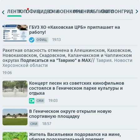
ЛЕНТА
ТОП
ОФИЦ.
ВИДЕО
СМИ
ВОЕНКОРЫ
МНЕНИЯ
ПАБЛИКИ
ФОТО
ЛОНГРИДЫ
ГБУЗ ХО «Каховская ЦРБ» приглашает на
работу!
19:13
ОФИЦ.
Ракетная опасность отменена в Алешкинском, Каховском,
Новокаховском, Скадовском, Каланчакском и Чаплинском
округах
Подписаться на "Таврию" в MAX
//
Таврия. Новости
Херсонской области
19:06
Концерт песен из советских кинофильмов
состоялся в Геническом парке культуры и
отдыха
19:03
СМИ
В Геническом округе открыли новую
спортивную площадку
18:57
СМИ
Житель Васильевки подорвался на мине,
убирая подозрительный предмет