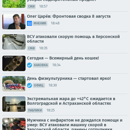
18:57
СМИ
Олег Царёв: Фронтовая сводка 8 августа
18:48
МНЕНИЯ
ВСУ атаковали скорую помощь в Херсонской
области
18:35
СМИ
Сегодня — Всемирный день кошек!
18:34
КАХОВКА
День физкультурника — стартовал ярко!
18:30
ОФИЦ.
Экстремальная жара до +42°C ожидается в
Волгоградской и Астраханской областях
18:25
ПАБЛИКИ
Мужчина с инфарктом не дождался помощи и
умер: ВСУ атаковали машину скорой в
Херсонской области, ранены сотрудники