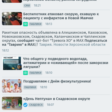
18:21
СМИ
Беспилотник атаковал скорую, ехавшую к
пациенту с инфарктом в Новой Маячке
18:13
ПАБЛИКИ
Ракетная опасность объявлена в Алешкинском, Каховском,
Новокаховском, Скадовском, Каланчакском и Чаплинском
округах,
сообщает
чат-бот "Тревога ХО" в MAX
Подписаться
на "Таврию" в MAX
//
Таврия. Новости Херсонской области
18:12
Что общего у подводного водопада,
антиматерии и «оживающей» после заморозки
лягушки?
18:10
ПАБЛИКИ
Поздравляем с Днём физкультурника!
18:10
ПАБЛИКИ
«День Нептуна» в Скадовском округе
18:07
СКАДОВСК