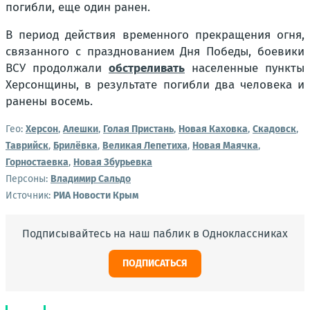
погибли, еще один ранен.
В период действия временного прекращения огня,
связанного с празднованием Дня Победы, боевики
ВСУ продолжали
обстреливать
населенные пункты
Херсонщины, в результате погибли два человека и
ранены восемь.
Гео:
Херсон
,
Алешки
,
Голая Пристань
,
Новая Каховка
,
Скадовск
,
Таврийск
,
Брилёвка
,
Великая Лепетиха
,
Новая Маячка
,
Горностаевка
,
Новая Збурьевка
Персоны:
Владимир Сальдо
Источник:
РИА Новости Крым
Подписывайтесь на наш паблик в Одноклассниках
ПОДПИСАТЬСЯ