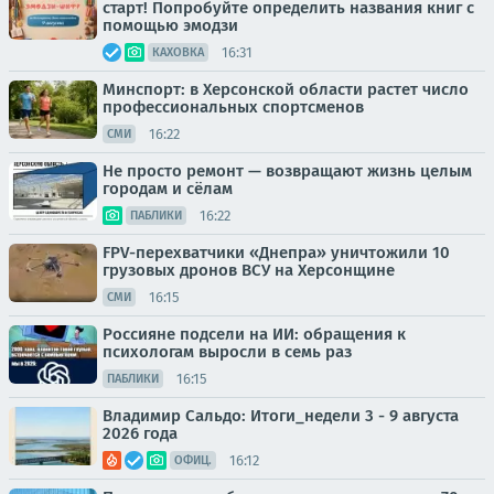
старт! Попробуйте определить названия книг с
помощью эмодзи
16:31
КАХОВКА
Минспорт: в Херсонской области растет число
профессиональных спортсменов
16:22
СМИ
Не просто ремонт — возвращают жизнь целым
городам и сёлам
16:22
ПАБЛИКИ
FPV-перехватчики «Днепра» уничтожили 10
грузовых дронов ВСУ на Херсонщине
16:15
СМИ
Россияне подсели на ИИ: обращения к
психологам выросли в семь раз
16:15
ПАБЛИКИ
Владимир Сальдо: Итоги_недели 3 - 9 августа
2026 года
16:12
ОФИЦ.