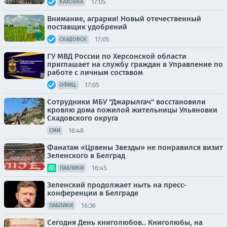
17:05
КАХОВКА
Внимание, аграрии! Новый отечественный
поставщик удобрений
17:05
СКАДОВСК
ГУ МВД России по Херсонской области
приглашает на службу граждан в Управление по
работе с личным составом
17:05
ОФИЦ.
Сотрудники МБУ "Джарылгач" восстановили
кровлю дома пожилой жительницы Ульяновки
Скадовского округа
16:48
СМИ
Фанатам «Црвены Звезды» не понравился визит
Зеленского в Белград
16:45
ПАБЛИКИ
Зеленский продолжает ныть на пресс-
конференции в Белграде
16:36
ПАБЛИКИ
Сегодня День книголюбов.. Книголюбы, на