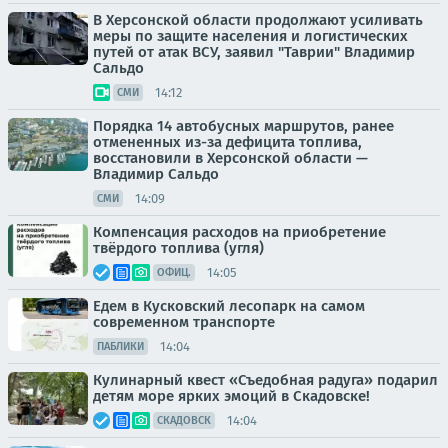
В Херсонской области продолжают усиливать
меры по защите населения и логистических
путей от атак ВСУ, заявил "Таврии" Владимир
Сальдо
14:12
СМИ
Порядка 14 автобусных маршрутов, ранее
отмененных из-за дефицита топлива,
восстановили в Херсонской области —
Владимир Сальдо
14:09
СМИ
Компенсация расходов на приобретение
твёрдого топлива (угля)
14:05
ОФИЦ.
Едем в Кусковский лесопарк на самом
современном транспорте
14:04
ПАБЛИКИ
Кулинарный квест «Съедобная радуга» подарил
детям море ярких эмоций в Скадовске!
14:04
СКАДОВСК