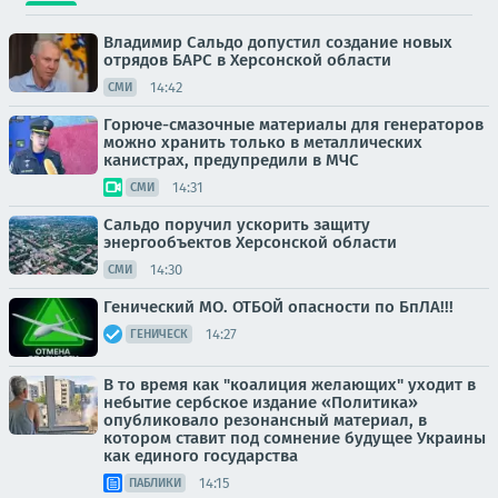
Владимир Сальдо допустил создание новых
отрядов БАРС в Херсонской области
14:42
СМИ
Горюче-смазочные материалы для генераторов
можно хранить только в металлических
канистрах, предупредили в МЧС
14:31
СМИ
Сальдо поручил ускорить защиту
энергообъектов Херсонской области
14:30
СМИ
Генический МО. ОТБОЙ опасности по БпЛА!!!
14:27
ГЕНИЧЕСК
В то время как "коалиция желающих" уходит в
небытие сербское издание «Политика»
опубликовало резонансный материал, в
котором ставит под сомнение будущее Украины
как единого государства
14:15
ПАБЛИКИ