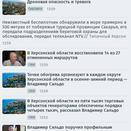
Дроновая опасность и тревога
13:59
ПАБЛИКИ
Неизвестный беспилотник обнаружили в море примерно в
500 метрах от побережья турецкой провинции Сакарья, его
передали подразделениям береговой охраны для
обследования, передал телеканал NTV.//
Типичный Херсон
13:59
В Херсонской области восстановили 14 из 27
отмененных маршрутов
13:59
СМИ
Точки обогрева организуют в каждом округе
Херсонской области в осенне-зимний период —
Владимир Сальдо
13:59
СМИ
В Херсонской области из пяти тысяч торговых
объектов генераторами обеспечены порядка
четырех тысяч, рассказал Владимир Сальдо
13:52
СМИ
Владимир Сальдо поручил профильным