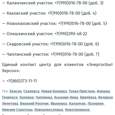
— Каланчакский участок: +7(990)016-78-00 (доб. 3)
— Каховский участок: +7(990)016-78-00 (доб. 4)
— Новокаховский участок: +7(990)016-78-00 (доб. 5)
— Олешкинский участок: +7(990)290-48-22
— Скадовский участок: +7(990)016-78-00 (доб. 6)
— Чаплинский участок: +7(990)016-78-00 (доб. 7)
Единый контакт центр для клиентов «Энергосбыт
Херсон»:
— +7(860)373-11-11
Гео:
Херсон
,
Скадовск
,
Новая Каховка
,
Голая Пристань
,
Алешки
,
Геническ
,
Каховка
,
Чаплинка
,
Аскания-Нова
,
Брилёвка
,
Великая
Лепетиха
,
Верхний Рогачик
,
Ивановка
,
Каланчак
,
Лазурное
,
Нижние Серогозы
,
Новоалексеевка
,
Новотроицкое
,