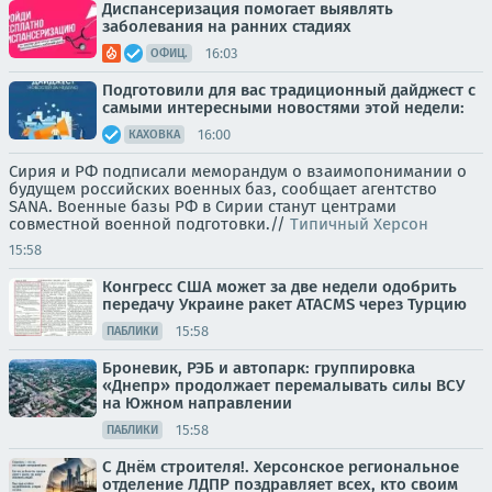
Диспансеризация помогает выявлять
заболевания на ранних стадиях
16:03
ОФИЦ.
Подготовили для вас традиционный дайджест с
самыми интересными новостями этой недели:
16:00
КАХОВКА
Сирия и РФ подписали меморандум о взаимопонимании о
будущем российских военных баз, сообщает агентство
SANA. Военные базы РФ в Сирии станут центрами
совместной военной подготовки.//
Типичный Херсон
15:58
Конгресс США может за две недели одобрить
передачу Украине ракет ATACMS через Турцию
15:58
ПАБЛИКИ
Броневик, РЭБ и автопарк: группировка
«Днепр» продолжает перемалывать силы ВСУ
на Южном направлении
15:58
ПАБЛИКИ
С Днём строителя!. Херсонское региональное
отделение ЛДПР поздравляет всех, кто своим