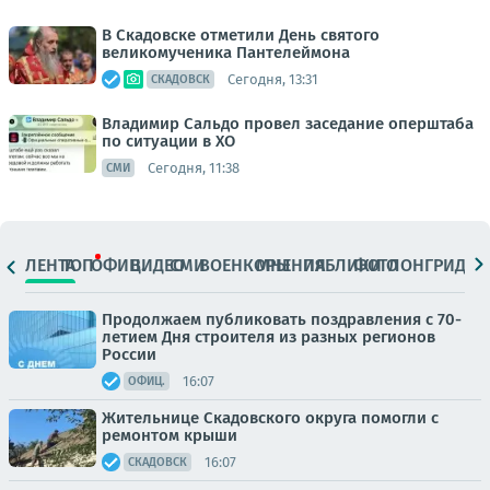
В Скадовске отметили День святого
великомученика Пантелеймона
Сегодня, 13:31
СКАДОВСК
Владимир Сальдо провел заседание оперштаба
по ситуации в ХО
Сегодня, 11:38
СМИ
ЛЕНТА
ТОП
ОФИЦ.
ВИДЕО
СМИ
ВОЕНКОРЫ
МНЕНИЯ
ПАБЛИКИ
ФОТО
ЛОНГРИДЫ
Продолжаем публиковать поздравления с 70-
летием Дня строителя из разных регионов
России
16:07
ОФИЦ.
Жительнице Скадовского округа помогли с
ремонтом крыши
16:07
СКАДОВСК