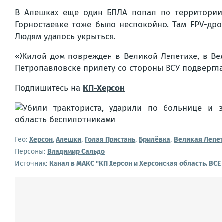
В Алешках еще один БПЛА попал по территории 
Горностаевке тоже было неспокойно. Там FPV-др
Людям удалось укрыться.
«Жилой дом поврежден в Великой Лепетихе, в Вел
Петропавловске прилету со стороны ВСУ подверглас
Подпишитесь на
КП-Херсон
Гео:
Херсон
,
Алешки
,
Голая Пристань
,
Брилёвка
,
Великая Лепе
Персоны:
Владимир Сальдо
Источник:
Канал в МАКС "КП Херсон и Херсонская область. ВС