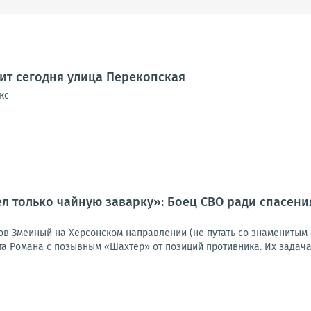
дит сегодня улица Перекопская
кс
ел только чайную заварку»: Боец СВО ради спасен
ов Змеиный на Херсонском направлении (не путать со знаменитым 
та Романа с позывным «Шахтер» от позиций противника. Их задача