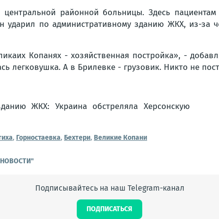
центральной районной больницы. Здесь пациентам 
он ударил по административному зданию ЖКХ, из-за ч
икаих Копанях - хозяйственная постройка», - добавля
ь легковушка. А в Брилевке - грузовик. Никто не пос
тиха
,
Горностаевка
,
Бехтери
,
Великие Копани
Е НОВОСТИ"
Подписывайтесь на наш Telegram-канал
ПОДПИСАТЬСЯ