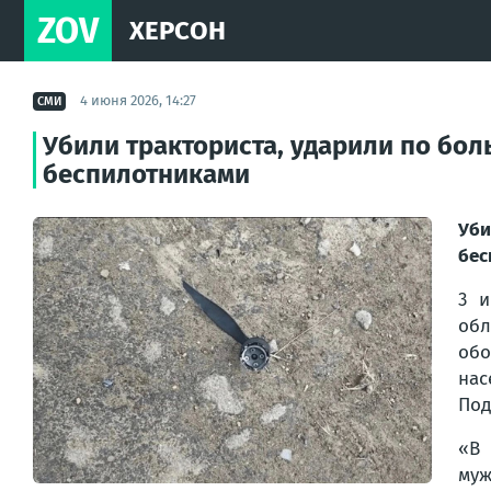
ZOV
ХЕРСОН
4 июня 2026, 14:27
СМИ
Убили тракториста, ударили по бо
беспилотниками
Уб
бес
3 и
обл
обо
нас
Под
«В 
муж