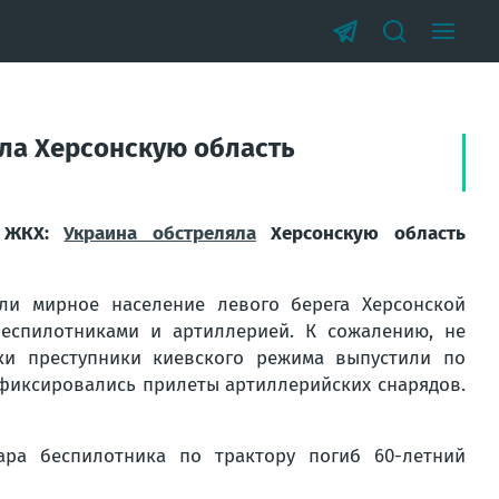
яла Херсонскую область
ю ЖКХ:
Украина обстреляла
Херсонскую область
ли мирное население левого берега Херсонской
беспилотниками и артиллерией. К сожалению, не
ки преступники киевского режима выпустили по
 фиксировались прилеты артиллерийских снарядов.
дара беспилотника по трактору погиб 60-летний