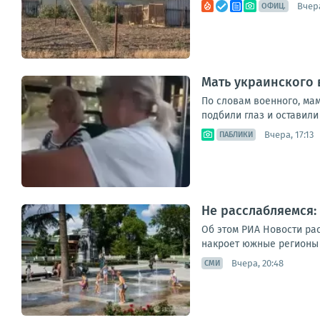
Вчера
ОФИЦ.
Мать украинского 
По словам военного, мам
подбили глаз и оставили 
Вчера, 17:13
ПАБЛИКИ
Не расслабляемся:
Об этом РИА Новости ра
накроет южные регионы Р
Вчера, 20:48
СМИ