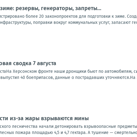
 зиме: резервы, генераторы, запреты…
стрировано более 20 законопроектов для подготовки к зиме. Созд
нфраструктуры, поправки вокруг коммунальных услуг, запасают ге
вая сводка 7 августа
устаНа Херсонском фронте наши дронщики бьют по автомобилям, си
, выпустил 40 боеприпасов, данные о пострадавших уточняются.На 
сти из-за жары взрываются мины
нского лесничества начали детонировать взрывоопасные предметы
лесных пожара площадью 4,5 и 4,7 гектара. А тушение — смертельно 