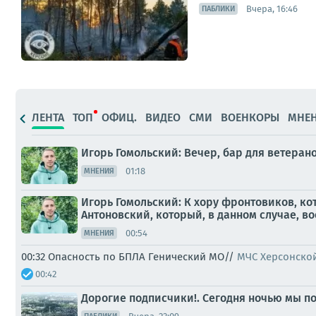
Вчера, 16:46
ПАБЛИКИ
ЛЕНТА
ТОП
ОФИЦ.
ВИДЕО
СМИ
ВОЕНКОРЫ
МНЕ
Игорь Гомольский: Вечер, бар для ветера
01:18
МНЕНИЯ
Игорь Гомольский: К хору фронтовиков, к
Антоновский, который, в данном случае, во
00:54
МНЕНИЯ
00:32 Опасность по БПЛА Генический МО//
МЧС Херсонско
00:42
Дорогие подписчики!. Сегодня ночью мы по