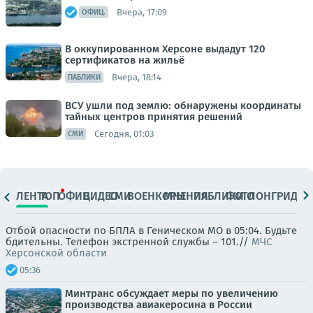
Вчера, 17:09
ОФИЦ.
В оккупированном Херсоне выдадут 120
сертификатов на жильё
Вчера, 18:14
ПАБЛИКИ
ВСУ ушли под землю: обнаружены координаты
тайных центров принятия решений
Сегодня, 01:03
СМИ
ЛЕНТА
ТОП
ОФИЦ.
ВИДЕО
СМИ
ВОЕНКОРЫ
МНЕНИЯ
ПАБЛИКИ
ФОТО
ЛОНГРИДЫ
Отбой опасности по БПЛА в Геническом МО в 05:04. Будьте
бдительны. Телефон экстренной службы – 101.//
МЧС
Херсонской области
05:36
Минтранс обсуждает меры по увеличению
производства авиакеросина в России