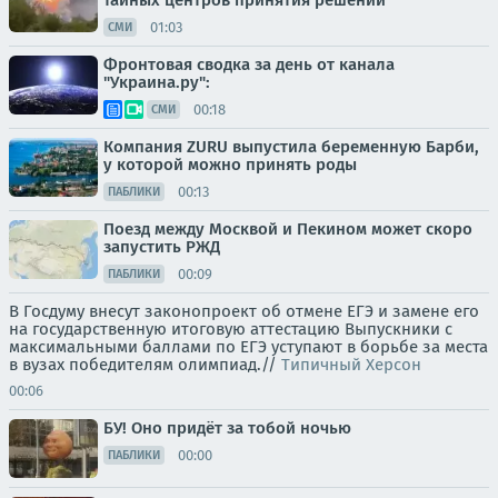
тайных центров принятия решений
01:03
СМИ
Фронтовая сводка за день от канала
"Украина.ру":
00:18
СМИ
Компания ZURU выпустила беременную Барби,
у которой можно принять роды
00:13
ПАБЛИКИ
Поезд между Москвой и Пекином может скоро
запустить РЖД
00:09
ПАБЛИКИ
В Госдуму внесут законопроект об отмене ЕГЭ и замене его
на государственную итоговую аттестацию Выпускники с
максимальными баллами по ЕГЭ уступают в борьбе за места
в вузах победителям олимпиад.//
Типичный Херсон
00:06
БУ! Оно придёт за тобой ночью
00:00
ПАБЛИКИ