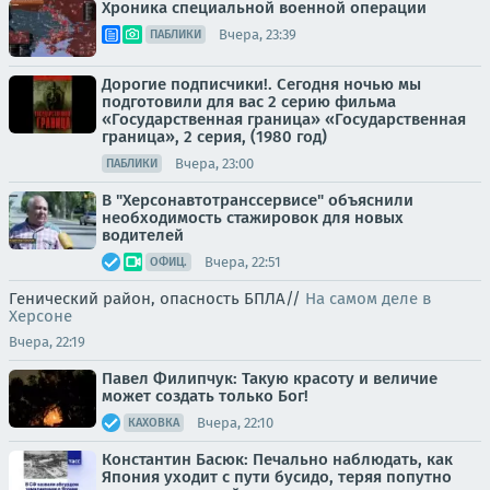
Хроника специальной военной операции
Вчера, 23:39
ПАБЛИКИ
Дорогие подписчики!. Сегодня ночью мы
подготовили для вас 2 серию фильма
«Государственная граница» «Государственная
граница», 2 серия, (1980 год)
Вчера, 23:00
ПАБЛИКИ
В "Херсонавтотранссервисе" объяснили
необходимость стажировок для новых
водителей
Вчера, 22:51
ОФИЦ.
Генический район, опасность БПЛА//
На самом деле в
Херсоне
Вчера, 22:19
Павел Филипчук: Такую красоту и величие
может создать только Бог!
Вчера, 22:10
КАХОВКА
Константин Басюк: Печально наблюдать, как
Япония уходит с пути бусидо, теряя попутно