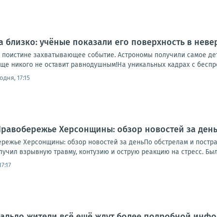
а близко: учёные показали его поверхность в неве
 поистине захватывающее событие. Астрономы получили самое де
ище никого не оставит равнодушным!На уникальных кадрах с беспр
одня, 17:15
.. Правобережье Херсонщины: обзор новостей за де
обережье Херсонщины: обзор новостей за деньПо обстрелам и пост
учил взрывную травму, контузию и острую реакцию на стресс. Был 
7:17
альдо жители всё ещё ждут более подробной инфо