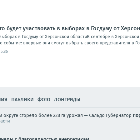
то будет участвовать в выборах в Госдуму от Херсо
 выборах в Госдуму от Херсонской областиВ сентябре в Херсонско
е событие: впервые они смогут выбрать своего представителя в Го
15:36
НИЯ
ПАБЛИКИ
ФОТО
ЛОНГРИДЫ
по
м округе сгорело более 228 га урожая — Сальдо Губернатор
ласти
аннеры с благодарностью энергетикам