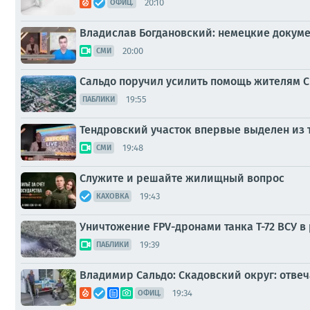
20:10
ОФИЦ.
Владислав Богдановский: немецкие докум
20:00
СМИ
Сальдо поручил усилить помощь жителям Ск
19:55
ПАБЛИКИ
Тендровский участок впервые выделен из 
19:48
СМИ
Служите и решайте жилищный вопрос
19:43
КАХОВКА
Уничтожение FPV-дронами танка Т-72 ВСУ в 
19:39
ПАБЛИКИ
Владимир Сальдо: Скадовский округ: отве
19:34
ОФИЦ.