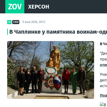
ZOV
ХЕРСОН
9 мая 2026, 20:13
СМИ
В Чаплинке у памятника воинам-од
В Ч
"Де
пра
отм
Уча
деп
ист
Под