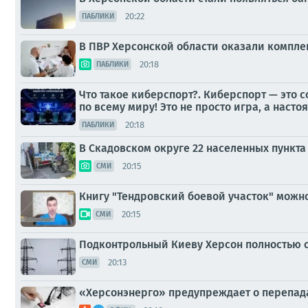
20:22
ПАБЛИКИ
В ПВР Херсонской области оказали компл
20:18
ПАБЛИКИ
Что такое киберспорт?. Киберспорт — это
по всему миру! Это не просто игра, а насто
20:18
ПАБЛИКИ
В Скадовском округе 22 населенных пункта
20:15
СМИ
Книгу "Тендровский боевой участок" можн
20:15
СМИ
Подконтрольный Киеву Херсон полностью 
20:13
СМИ
«Херсонэнерго» предупреждает о перепад