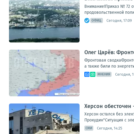
Внимание!Приказ № 72 о
продовольственной полит
Сегодня, 17:09
ОФИЦ.
Олег Царёв: Фронт
Фронтовая сводкаФронто
а также били по энергет
Сегодня, 1
МНЕНИЯ
Херсон обесточен 
Херсон остался без элек
Прокудин"Ситуация с эле
Сегодня, 14:25
СМИ