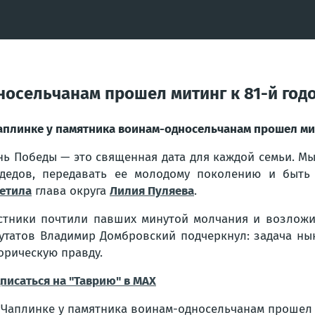
носельчанам прошел митинг к 81-й го
аплинке у памятника воинам-односельчанам прошел ми
нь Победы — это священная дата для каждой семьи. М
дедов, передавать ее молодому поколению и быть 
етила
глава округа
Лилия Пуляева
.
стники почтили павших минутой молчания и возложи
утатов Владимир Домбровский подчеркнул: задача ны
орическую правду.
писаться на "Таврию" в MAX