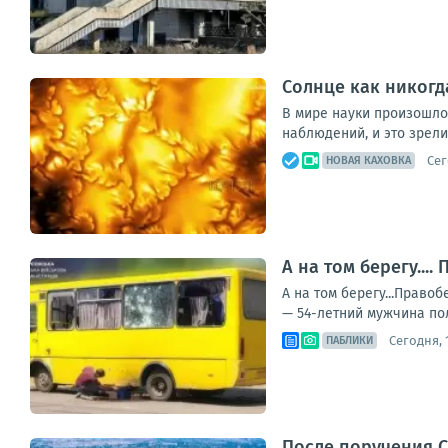
Солнце как никогд
В мире науки произошло
наблюдений, и это зрел
Сег
НОВАЯ КАХОВКА
А на том берегу..
А на том берегу...Прав
— 54-летний мужчина пол
Сегодня, 1
ПАБЛИКИ
После поручения С