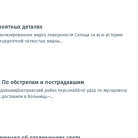
роятных деталях
тализированное видео поверхности Солнца за всю историю
ецедентной чёткостью видны...
нь По обстрелам и пострадавшим
радавшимДнепровский район Херсона08:40 удар по мусоровозу
доставили в больницу.—...
рмации об отключениях света