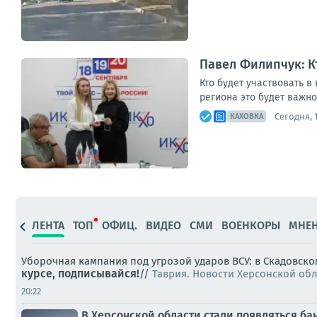
Павел Филипчук: К
Кто будет участвовать в
региона это будет важно
Сегодня, 
КАХОВКА
ЛЕНТА
ТОП
ОФИЦ.
ВИДЕО
СМИ
ВОЕНКОРЫ
МНЕ
Уборочная кампания под угрозой ударов ВСУ: в Скадовско
курсе, подписывайся!
//
Таврия. Новости Херсонской об
20:22
В Херсонской области стали появляться б