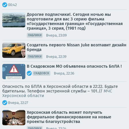
00:42
Дорогие подписчики!. Сегодня ночью мы
подготовили для вас 3 серию фильма
«Государственная граница» «Государственная
граница», 3 серия, (1981 год)
Вчера, 23:09
ПАБЛИКИ
Создатель первого Nissan Juke возглавит дизайн
бренда
Вчера, 22:39
ПАБЛИКИ
В Скадовском МО объявлена опасность БпЛА !
Вчера, 22:36
СКАДОВСК
Опасность по БПЛА в Херсонской области в 22:22. Будьте
бдительны. Телефон экстренной службы – 101.//
МЧС
Херсонской области
Вчера, 22:27
Херсонская область может получить
федеральное финансирование на новые
проекты благоустройства
Вчера, 22:24
ПАБЛИКИ