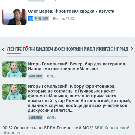
Олег Царёв: Фронтовая сводка 7 августа
Вчера, 18:13
МНЕНИЯ
ЛЕНТА
ТОП
ОФИЦ.
ВИДЕО
СМИ
ВОЕНКОРЫ
МНЕНИЯ
ПАБЛИКИ
ФОТО
ЛОНГРИДЫ
Игорь Гомольский: Вечер, бар для ветеранов.
Народ смотрит фильм «Малыш»
01:18
МНЕНИЯ
Игорь Гомольский: К хору фронтовиков,
которые не согласны с Пучковым насчет
фильма «Малыш», внезапно примазался
комнатный гусар Роман Антоновский, который,
в данном случае, вообще для всех участников
дискуссии является...
00:54
МНЕНИЯ
00:32 Опасность по БПЛА Генический МО//
МЧС Херсонской
области