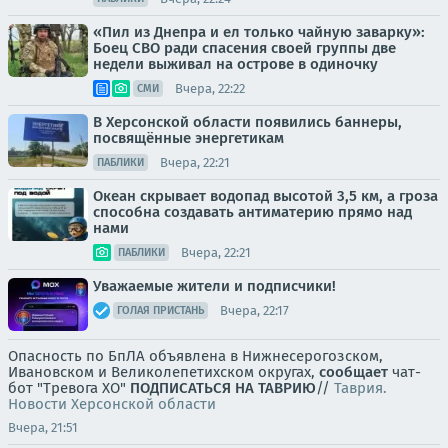
«Пил из Днепра и ел только чайную заварку»:
Боец СВО ради спасения своей группы две
недели выживал на острове в одиночку
Вчера, 22:22
СМИ
В Херсонской области появились баннеры,
посвящённые энергетикам
Вчера, 22:21
ПАБЛИКИ
Океан скрывает водопад высотой 3,5 км, а гроза
способна создавать антиматерию прямо над
нами
Вчера, 22:21
ПАБЛИКИ
Уважаемые жители и подписчики!
Вчера, 22:17
ГОЛАЯ ПРИСТАНЬ
Опасность по БпЛА объявлена в Нижнесерогозском,
Ивановском и Великолепетихском округах,
сообщает
чат-
бот "Тревога ХО"
ПОДПИСАТЬСЯ НА ТАВРИЮ
//
Таврия.
Новости Херсонской области
Вчера, 21:51