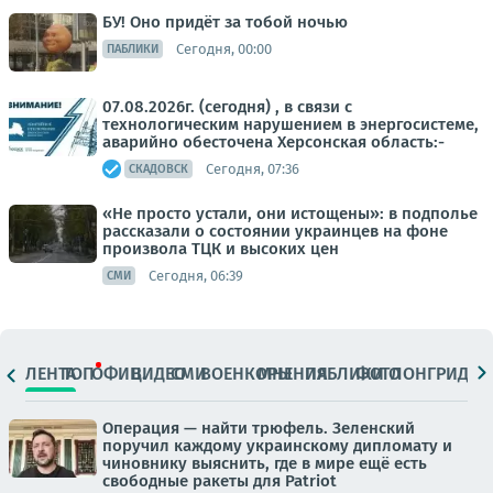
БУ! Оно придёт за тобой ночью
Сегодня, 00:00
ПАБЛИКИ
07.08.2026г. (сегодня) , в связи с
технологическим нарушением в энергосистеме,
аварийно обесточена Херсонская область:-
Сегодня, 07:36
СКАДОВСК
«Не просто устали, они истощены»: в подполье
рассказали о состоянии украинцев на фоне
произвола ТЦК и высоких цен
Сегодня, 06:39
СМИ
ЛЕНТА
ТОП
ОФИЦ.
ВИДЕО
СМИ
ВОЕНКОРЫ
МНЕНИЯ
ПАБЛИКИ
ФОТО
ЛОНГРИДЫ
Операция — найти трюфель. Зеленский
поручил каждому украинскому дипломату и
чиновнику выяснить, где в мире ещё есть
свободные ракеты для Patriot