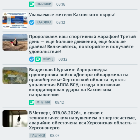
08:18
ПАБЛИКИ
Уважаемые жители Каховского округа!
08:12
КАХОВКА
Продолжаем наш спортивный марафон! Третий
день — ещё больше движения, ещё больше
драйва! Включайтесь, повторяйте и получайте
удовольствие!
08:12
ОФИЦ.
Владислав Шурыгин: Аэроразведка
группировки войск «Днепр» обнаружила на
правобережье Херсонской области пункты
управления БПЛА ВСУ, откуда противник
координировал удары на Каховском
направлении
08:12
МНЕНИЯ
В Четверг, 076.08.2026г., в связи с
технологическим нарушением в энергосистеме,
аварийно обесточена вся Херсонская область —
Херсонэнерго
08:07
ПАБЛИКИ