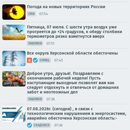
Погода на новых территориях России
07:54
СМИ
Пятница, 07 июля. С шести утра воздух уже
прогреется до +24 градусов, к обеду столбики
термометров резко взметнутся вверх
07:51
ПАБЛИКИ
Все округа Херсонской области обесточены
07:45
ОФИЦ.
Доброе утро, друзья!. Поздравляем с
окончанием рабочей недели! Пусть
наступающие выходные позволят вам как
следует отдохнуть и отвлечься от домашних
забот и неотложных дел
07:36
ПАБЛИКИ
07.08.2026г. (сегодня) , в связи с
технологическим нарушением в энергосистеме,
аварийно обесточена Херсонская область:-
07:36
СКАДОВСК