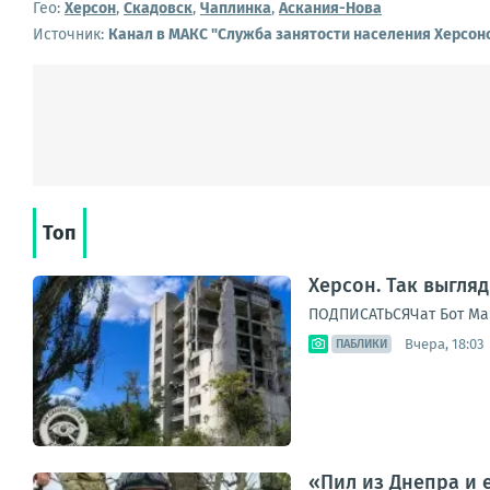
Гео:
Херсон
,
Скадовск
,
Чаплинка
,
Аскания-Нова
Источник:
Канал в МАКС "Служба занятости населения Херсон
Топ
Херсон. Так выгля
ПОДПИСАТЬСЯЧат Бот Ма
Вчера, 18:03
ПАБЛИКИ
«Пил из Днепра и 