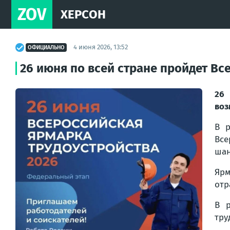
ZOV
ХЕРСОН
4 июня 2026, 13:52
ОФИЦИАЛЬНО
26 июня по всей стране пройдет Вс
26 
воз
В р
Все
шан
Ярм
отр
В р
тру