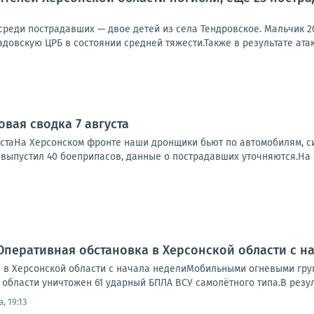
 среди пострадавших — двое детей из села Тендровское. Мальчик 2
довскую ЦРБ в состоянии средней тяжести.Также в результате атак
вая сводка 7 августа
устаНа Херсонском фронте наши дронщики бьют по автомобилям, си
, выпустил 40 боеприпасов, данные о пострадавших уточняются.На 
Оперативная обстановка в Херсонской области с н
 в Херсонской области с начала неделиМобильными огневыми гр
области уничтожен 61 ударный БПЛА ВСУ самолётного типа.В резуль
, 19:13