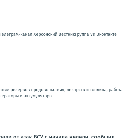
 Телеграм-канал Херсонский ВестникГруппа VK Вконтакте
ание резервов продовольствия, лекарств и топлива, работа
нераторы и аккумуляторы…...
али от атак ВСУ с начала недели, сообщил