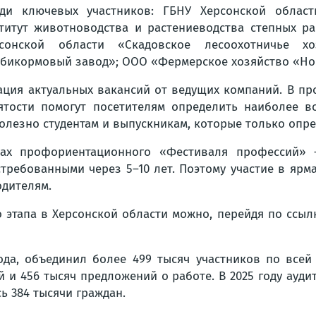
ди ключевых участников: ГБНУ Херсонской област
титут животноводства и растениеводства степных р
рсонской области «Скадовское лесоохотничье х
бикормовый завод»; ООО «Фермерское хозяйство «Но
тация актуальных вакансий от ведущих компаний. В пр
ятости помогут посетителям определить наиболее 
олезно студентам и выпускникам, которые только опре
ах профориентационного «Фестиваля профессий» —
требованными через 5–10 лет. Поэтому участие в ярма
одителям.
этапа в Херсонской области можно, перейдя по ссыл
ода, объединил более 499 тысяч участников по всей 
 и 456 тысяч предложений о работе. В 2025 году ауди
ь 384 тысячи граждан.