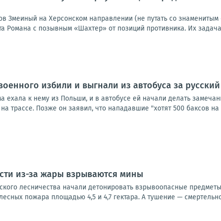
ов Змеиный на Херсонском направлении (не путать со знаменитым 
та Романа с позывным «Шахтер» от позиций противника. Их задача
военного избили и выгнали из автобуса за русский
а ехала к нему из Польши, и в автобусе ей начали делать замеча
на трассе. Позже он заявил, что нападавшие "хотят 500 баксов на л
сти из-за жары взрываются мины
нского лесничества начали детонировать взрывоопасные предметы
лесных пожара площадью 4,5 и 4,7 гектара. А тушение — смертельно 