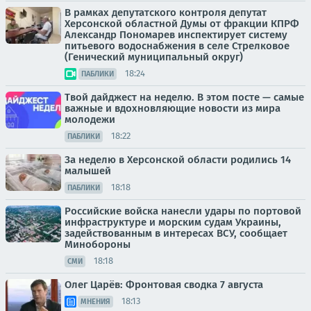
В рамках депутатского контроля депутат
Херсонской областной Думы от фракции КПРФ
Александр Пономарев инспектирует систему
питьевого водоснабжения в селе Стрелковое
(Генический муниципальный округ)
18:24
ПАБЛИКИ
Твой дайджест на неделю. В этом посте — самые
важные и вдохновляющие новости из мира
молодежи
18:22
ПАБЛИКИ
За неделю в Херсонской области родились 14
малышей
18:18
ПАБЛИКИ
Российские войска нанесли удары по портовой
инфраструктуре и морским судам Украины,
задействованным в интересах ВСУ, сообщает
Минобороны
18:18
СМИ
Олег Царёв: Фронтовая сводка 7 августа
18:13
МНЕНИЯ