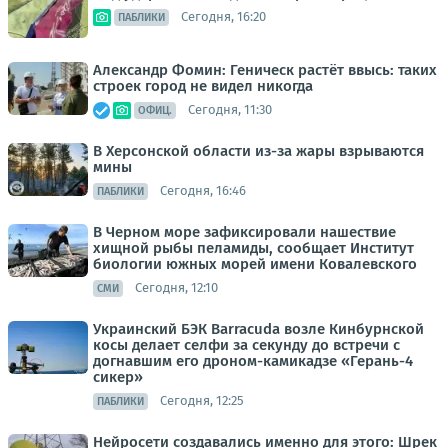
Сегодня, 16:20
ПАБЛИКИ
Александр Фомин: Геническ растёт ввысь: таких
строек город не видел никогда
Сегодня, 11:30
ОФИЦ.
В Херсонской области из-за жары взрываются
мины
Сегодня, 16:46
ПАБЛИКИ
В Черном море зафиксировали нашествие
хищной рыбы пеламиды, сообщает Институт
биологии южных морей имени Ковалевского
Сегодня, 12:10
СМИ
Украинский БЭК Barracuda возле Кинбурнской
косы делает селфи за секунду до встречи с
догнавшим его дроном-камикадзе «Герань-4
сикер»
Сегодня, 12:25
ПАБЛИКИ
Нейросети создавались именно для этого: Шрек