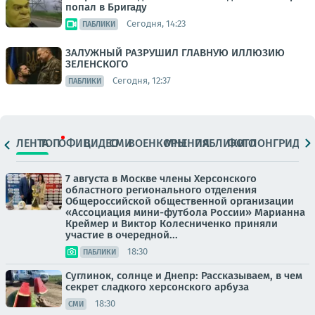
попал в Бригаду
Сегодня, 14:23
ПАБЛИКИ
ЗАЛУЖНЫЙ РАЗРУШИЛ ГЛАВНУЮ ИЛЛЮЗИЮ
ЗЕЛЕНСКОГО
Сегодня, 12:37
ПАБЛИКИ
ЛЕНТА
ТОП
ОФИЦ.
ВИДЕО
СМИ
ВОЕНКОРЫ
МНЕНИЯ
ПАБЛИКИ
ФОТО
ЛОНГРИДЫ
7 августа в Москве члены Херсонского
областного регионального отделения
Общероссийской общественной организации
«Ассоциация мини-футбола России» Марианна
Креймер и Виктор Колесниченко приняли
участие в очередной...
18:30
ПАБЛИКИ
Суглинок, солнце и Днепр: Рассказываем, в чем
секрет сладкого херсонского арбуза
18:30
СМИ