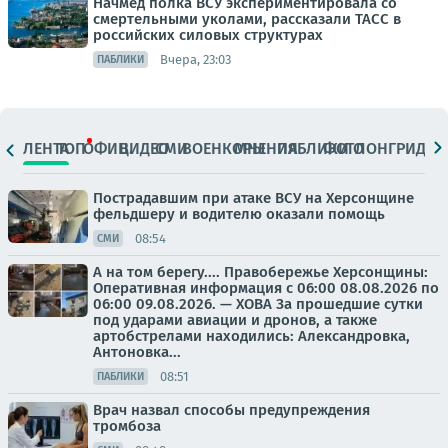
Начмед полка ВСУ экспериментировала со
смертельными уколами, рассказали ТАСС в
российских силовых структурах
Вчера, 23:03
ПАБЛИКИ
ЛЕНТА
ТОП
ОФИЦ.
ВИДЕО
СМИ
ВОЕНКОРЫ
МНЕНИЯ
ПАБЛИКИ
ФОТО
ЛОНГРИДЫ
Пострадавшим при атаке ВСУ на Херсонщине
фельдшеру и водителю оказали помощь
08:54
СМИ
А на том берегу.... Правобережье Херсонщины:
Оперативная информация с 06:00 08.08.2026 по
06:00 09.08.2026. — ХОВА За прошедшие сутки
под ударами авиации и дронов, а также
артобстрелами находились: Александровка,
Антоновка...
08:51
ПАБЛИКИ
Врач назвал способы предупреждения
тромбоза