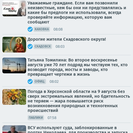
Уважаемые граждане. Если вам позвонили
неизвестные, кем бы они ни представлялись и
какие бы предлоги ни использовали, всегда
проверяйте информацию, которую вам
сообщают
08:08
КАХОВКА
Дорогие жители Скадовского округа!
08:03
СКАДОВСК
Татьяна Томилина: Во второе воскресенье
августа уже 70 лет подряд мы чествуем тех, кто
возводит города, мосты и заводы, кто
превращает чертежи в жизнь
08:02
ОФИЦ.
Погода в Херсонской области на 9 августа без
сверх экстремальных явлений, но бдительность
не теряем — жара повышается риск
возникновения природных и техногенных
происшествий
07:58
ПАБЛИКИ
ВСУ используют суда, заблокированные в
портах Николаева, для производства и запуска