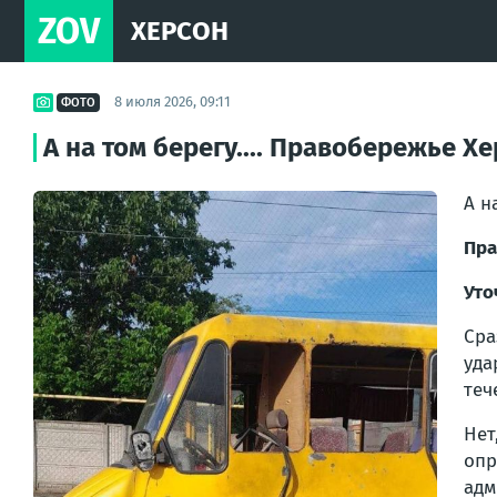
ZOV
ХЕРСОН
8 июля 2026, 09:11
ФОТО
А на том берегу.... Правобережье 
А н
Пра
Уто
Сра
уда
теч
Нет
опр
адм