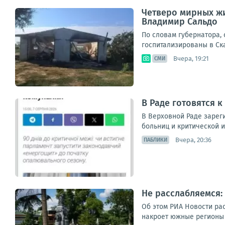
Четверо мирных жи
Владимир Сальдо
По словам губернатора,
госпитализированы в Ска
Вчера, 19:21
СМИ
В Раде готовятся к
В Верховной Раде зареги
больниц и критической и
Вчера, 20:36
ПАБЛИКИ
Не расслабляемся:
Об этом РИА Новости ра
накроет южные регионы Р