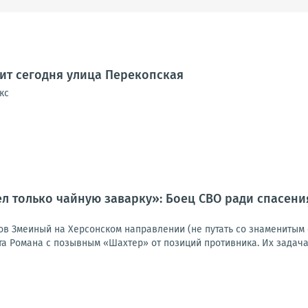
дит сегодня улица Перекопская
кс
ел только чайную заварку»: Боец СВО ради спасен
ов Змеиный на Херсонском направлении (не путать со знаменитым 
та Романа с позывным «Шахтер» от позиций противника. Их задача