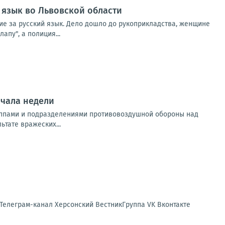
 язык во Львовской области
ние за русский язык. Дело дошло до рукоприкладства, женщине
апу", а полиция...
ачала недели
уппами и подразделениями противовоздушной обороны над
тате вражеских...
 Телеграм-канал Херсонский ВестникГруппа VK Вконтакте