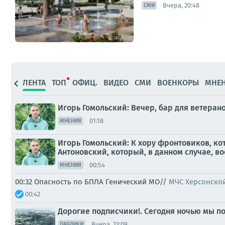
Вчера, 20:48
СМИ
ЛЕНТА
ТОП
ОФИЦ.
ВИДЕО
СМИ
ВОЕНКОРЫ
МНЕ
Игорь Гомольский: Вечер, бар для ветера
01:18
МНЕНИЯ
Игорь Гомольский: К хору фронтовиков, к
Антоновский, который, в данном случае, во
00:54
МНЕНИЯ
00:32 Опасность по БПЛА Генический МО//
МЧС Херсонско
00:42
Дорогие подписчики!. Сегодня ночью мы по
Вчера, 23:09
ПАБЛИКИ