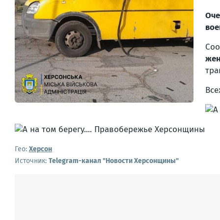
Оче
вое
Соо
же
тра
Все
Гео:
Херсон
Источник:
Telegram-канал "Новости Херсонщины"