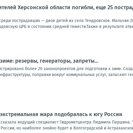
телей Херсонской области погибли, еще 25 пострад
 среди пострадавших — двое детей из села Тендровское. Мальчик 2
довскую ЦРБ в состоянии средней тяжести.Также в результате атак
 зиме: резервы, генераторы, запреты…
стрировано более 20 законопроектов для подготовки к зиме. Созд
нфраструктуры, поправки вокруг коммунальных услуг, запасают ге
 экстремальная жара подобралась к югу России
ссказала ведущий специалист Гидрометцентра Людмила Паршина. "
оссии, но наиболее знойно будет в Волгоградской и Астраханской 