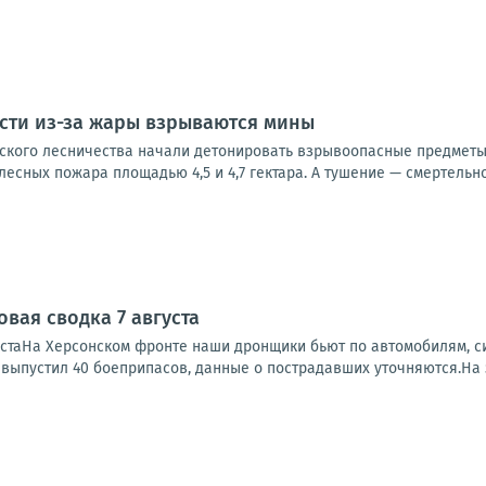
сти из-за жары взрываются мины
нского лесничества начали детонировать взрывоопасные предметы
лесных пожара площадью 4,5 и 4,7 гектара. А тушение — смертельно 
вая сводка 7 августа
устаНа Херсонском фронте наши дронщики бьют по автомобилям, си
, выпустил 40 боеприпасов, данные о пострадавших уточняются.На 