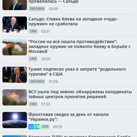
провалилась — Сальдо
03:09
ПАБЛИКИ
Сальдо: Ставка Киева на западное «чудо-
оружие» не сработала
03:07
СМИ
"Россия на всё нашла противодействие":
западное оружие не помогло Киеву в борьбе с
Москвой
03:00
СМИ
Трамп подписал указ о запрете "родильного
туризма" в США
01:06
ПАБЛИКИ
ВСУ ушли под землю: обнаружены координаты
тайных центров принятия решений
01:03
СМИ
Фронтовая сводка за день от канала
"Украина.ру":
00:18
СМИ