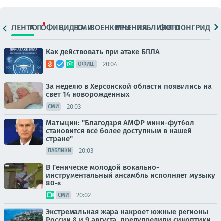
ЛЕНТА
ТОП
ОФИЦ.
ВИДЕО
СМИ
ВОЕНКОРЫ
МНЕНИЯ
ПАБЛИКИ
ФОТО
ЛОНГРИДЫ
Как действовать при атаке БПЛА
20:04
ОФИЦ.
За неделю в Херсонской области появились на
свет 14 новорожденных
20:03
СМИ
Матыцин: "Благодаря АМФР мини-футбол
становится всё более доступным в нашей
стране"
20:03
ПАБЛИКИ
В Геническе молодой вокально-
инструментальный ансамбль исполняет музыку
80-х
20:02
СМИ
Экстремальная жара накроет южные регионы
России 8 и 9 августа, предупредили синоптики