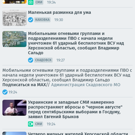
19:34
СМИ
Маленькая разминка для ума
19:30
КАХОВКА
Мобильными огневыми группами и
подразделениями ПВО с начала недели
уничтожен 61 ударный беспилотник ВСУ над
Херсонской областью, сообщил Владимир
Сальдо
19:27
СКАДОВСК
Мобильными огневыми группами и подразделениями ПВО с
начала недели уничтожен 61 ударный беспилотник ВСУ над
Херсонской областью, сообщил Владимир Сальдо
Подписаться на MAX
//
Администрация Скадовского МО
19:24
Украинские и западные СМИ намеренно
распространяют вбросы о "черном августе"
перед сентябрьскими выборами в Госдуму,
заявил Евгений Брыков
19:24
СМИ
Четверо мирных жителей Херсонской области