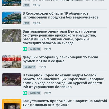
19:54
СМИ
В Херсонсокой области 19 общепитов
использовали продукты без ветдокументов
19:43
СМИ
Винтокрылые операторы Центра провели
быструю ревизию вражеского имущества,
разом лишив гарнизон связи, брони и
последних запасов на складе
19:39
ПАБЛИКИ
Девушки отобрали у пенсионерки 15 тысяч
рублей прямо в её доме
19:39
ПАБЛИКИ
В Северной Корее показали кадры боевой
работы военнослужащих Корейской народной
армии в ходе освобождения Курской области
РФ от украинских боевиков
19:39
ПАБЛИКИ
Как установить приложение "Таврия" на Android
TV с помощью APK-файла?