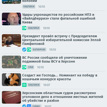
колонии
10:10
ПАБЛИКИ
Удары укронацистов по российским НПЗ и
«Вайлдберриз» стали фатальной ошибкой
Киева
10:10
ПАБЛИКИ
Президент провёл встречу с Председателем
Центральной избирательной комиссии Эллой
Памфиловой
10:10
КАЛАНЧАК
ВС России сообщили об уничтожении
подземной базы ВСУ в Херсоне
10:10
СМИ
Создаст же Господь... Номинант на победу в
кошачьем конкурсе красоты
10:07
ПАБЛИКИ
Херсонским областным судом рассмотрено
уголовное дело в отношении местных жителей
об убийстве и разбое
10:07
ОФИЦ.