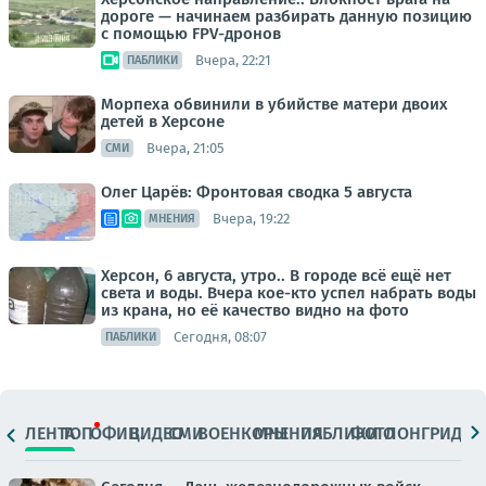
дороге — начинаем разбирать данную позицию
с помощью FPV-дронов
Вчера, 22:21
ПАБЛИКИ
Морпеха обвинили в убийстве матери двоих
детей в Херсоне
Вчера, 21:05
СМИ
Олег Царёв: Фронтовая сводка 5 августа
Вчера, 19:22
МНЕНИЯ
Херсон, 6 августа, утро.. В городе всё ещё нет
света и воды. Вчера кое-кто успел набрать воды
из крана, но её качество видно на фото
Сегодня, 08:07
ПАБЛИКИ
ЛЕНТА
ТОП
ОФИЦ.
ВИДЕО
СМИ
ВОЕНКОРЫ
МНЕНИЯ
ПАБЛИКИ
ФОТО
ЛОНГРИДЫ