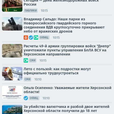
Сегодня — День железнодорожных войск
России
10:15
ПАБЛИКИ
Владимир Сальдо: Наши парни из
Новороссийского гвардейского горного
соединения ВДВ круглосуточно прикрывают
небо от вражеских дронов
10:15
ОФИЦ.
Расчеты 49-й армии группировки войск "Днепр"
уничтожили пункты управления БпЛА ВСУ на
Херсонском направлении
10:15
СМИ
Лето с пользой: как подростки могут
официально трудоустроиться
10:10
СМИ
Ольга Осипенко: Уважаемые жители Херсонской
области!
10:10
ОФИЦ.
За убийство валютчика и разбой двое жителей
Херсонской области получили до 18 лет