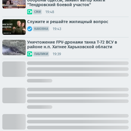
обороны Одессы, заявил автор книги
"Тендровский боевой участок"
19:48
СМИ
Служите и решайте жилищный вопрос
19:43
КАХОВКА
Уничтожение FPV-дронами танка Т-72 ВСУ в
районе н.п. Хатнее Харьковской области
19:39
ПАБЛИКИ