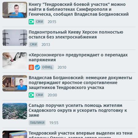
Книгу "Тендровский боевой участок" можно
найти в библиотеках Симферополя и
Геническа, сообщил Владислав Богдановский
20:15
СМИ
Подконтрольный Киеву Херсон полностью
остался без электроснабжения
20:13
СМИ
«Херсонэнерго» предупреждает о перепадах
напряжения
20:10
ОФИЦ.
Владислав Богдановский: немецкие документы
подтверждают яростное сопротивление
защитников Тендровского участка
20:00
СМИ
Сальдо поручил усилить помощь жителям
Скадовского округа и ускорить подготовку к
зиме
19:55
ПАБЛИКИ
Тендровский участок впервые выделен из тени