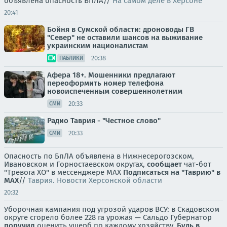
объявлена опасность БПЛА//
На самом деле в Херсоне
20:41
Бойня в Сумской области: дроноводы ГВ
"Север" не оставили шансов на выживание
украинским националистам
20:38
ПАБЛИКИ
Афера 18+. Мошенники предлагают
переоформить номер телефона
новоиспеченным совершеннолетним
20:33
СМИ
Радио Таврия - "Честное слово"
20:33
СМИ
Опасность по БпЛА объявлена в Нижнесерогозском,
Ивановском и Горностаевском округах,
сообщает
чат-бот
"Тревога ХО" в мессенджере MAX
Подписаться на "Таврию" в
MAX
//
Таврия. Новости Херсонской области
20:32
Уборочная кампания под угрозой ударов ВСУ: в Скадовском
округе сгорело более 228 га урожая — Сальдо Губернатор
поручил
оценить ущерб по каждому хозяйству.
Будь в