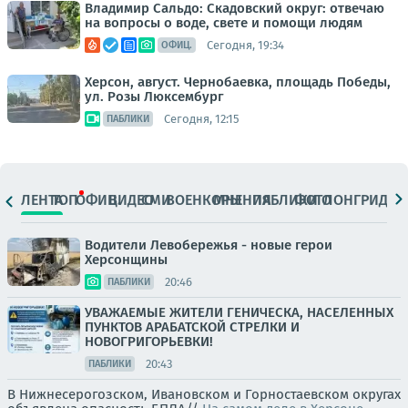
Владимир Сальдо: Скадовский округ: отвечаю
на вопросы о воде, свете и помощи людям
Сегодня, 19:34
ОФИЦ.
Херсон, август. Чернобаевка, площадь Победы,
ул. Розы Люксембург
Сегодня, 12:15
ПАБЛИКИ
ЛЕНТА
ТОП
ОФИЦ.
ВИДЕО
СМИ
ВОЕНКОРЫ
МНЕНИЯ
ПАБЛИКИ
ФОТО
ЛОНГРИДЫ
Водители Левобережья - новые герои
Херсонщины
20:46
ПАБЛИКИ
УВАЖАЕМЫЕ ЖИТЕЛИ ГЕНИЧЕСКА, НАСЕЛЕННЫХ
ПУНКТОВ АРАБАТСКОЙ СТРЕЛКИ И
НОВОГРИГОРЬЕВКИ!
20:43
ПАБЛИКИ
В Нижнесерогозском, Ивановском и Горностаевском округах