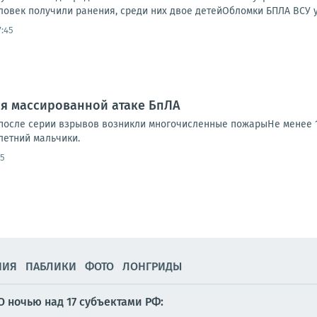
еловек получили ранения, среди них двое детейОбломки БПЛА ВСУ уп
7:45
ся массированной атаке БпЛА
 после серии взрывов возникли многочисленные пожарыНе менее 13
летний мальчики.
25
НИЯ
ПАБЛИКИ
ФОТО
ЛОНГРИДЫ
О ночью над 17 субъектами РФ: