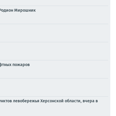
л Родион Мирошник
афтных пожаров
нктов левобережья Херсонской области, вчера в