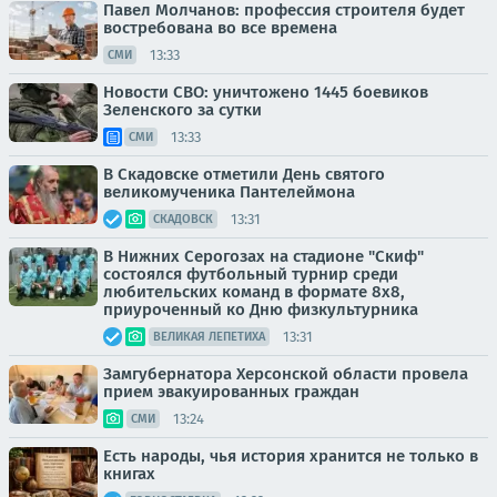
Павел Молчанов: профессия строителя будет
востребована во все времена
13:33
СМИ
Новости СВО: уничтожено 1445 боевиков
Зеленского за сутки
13:33
СМИ
В Скадовске отметили День святого
великомученика Пантелеймона
13:31
СКАДОВСК
В Нижних Серогозах на стадионе "Скиф"
состоялся футбольный турнир среди
любительских команд в формате 8х8,
приуроченный ко Дню физкультурника
13:31
ВЕЛИКАЯ ЛЕПЕТИХА
Замгубернатора Херсонской области провела
прием эвакуированных граждан
13:24
СМИ
Есть народы, чья история хранится не только в
книгах