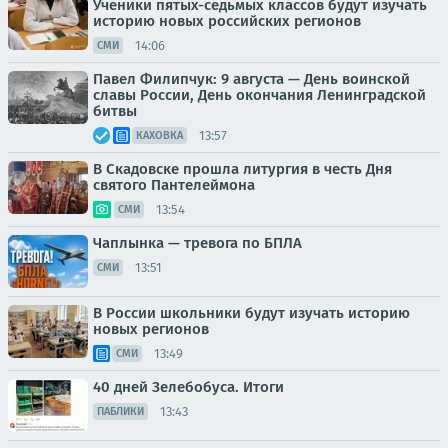
Ученики пятых-седьмых классов будут изучать
историю новых российских регионов
14:06
СМИ
Павел Филипчук: 9 августа — День воинской
славы России, День окончания Ленинградской
битвы
13:57
КАХОВКА
В Скадовске прошла литургия в честь Дня
святого Пантелеймона
13:54
СМИ
Чаплынка — тревога по БПЛА
13:51
СМИ
В России школьники будут изучать историю
новых регионов
13:49
СМИ
40 дней Зелебобуса. Итоги
13:43
ПАБЛИКИ