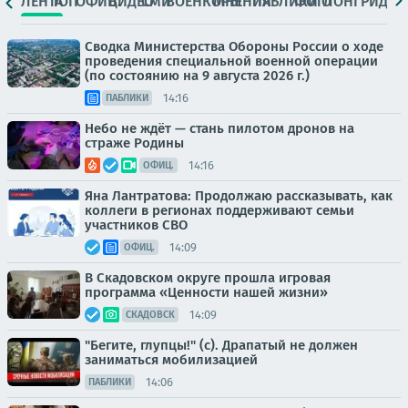
ЛЕНТА
ТОП
ОФИЦ.
ВИДЕО
СМИ
ВОЕНКОРЫ
МНЕНИЯ
ПАБЛИКИ
ФОТО
ЛОНГРИДЫ
Сводка Министерства Обороны России о ходе
проведения специальной военной операции
(по состоянию на 9 августа 2026 г.)
14:16
ПАБЛИКИ
Небо не ждёт — стань пилотом дронов на
страже Родины
14:16
ОФИЦ.
Яна Лантратова: Продолжаю рассказывать, как
коллеги в регионах поддерживают семьи
участников СВО
14:09
ОФИЦ.
В Скадовском округе прошла игровая
программа «Ценности нашей жизни»
14:09
СКАДОВСК
"Бегите, глупцы!" (с). Драпатый не должен
заниматься мобилизацией
14:06
ПАБЛИКИ