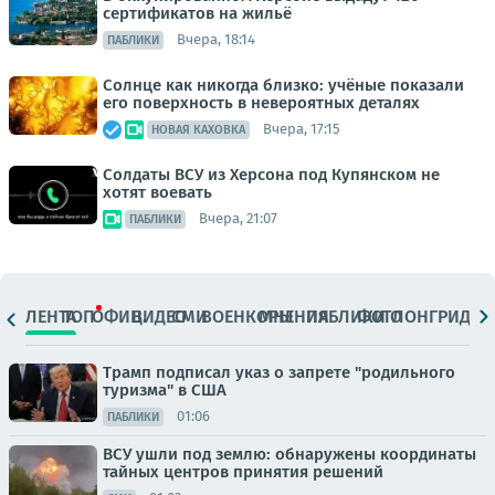
сертификатов на жильё
Вчера, 18:14
ПАБЛИКИ
Солнце как никогда близко: учёные показали
его поверхность в невероятных деталях
Вчера, 17:15
НОВАЯ КАХОВКА
Солдаты ВСУ из Херсона под Купянском не
хотят воевать
Вчера, 21:07
ПАБЛИКИ
ЛЕНТА
ТОП
ОФИЦ.
ВИДЕО
СМИ
ВОЕНКОРЫ
МНЕНИЯ
ПАБЛИКИ
ФОТО
ЛОНГРИДЫ
Трамп подписал указ о запрете "родильного
туризма" в США
01:06
ПАБЛИКИ
ВСУ ушли под землю: обнаружены координаты
тайных центров принятия решений