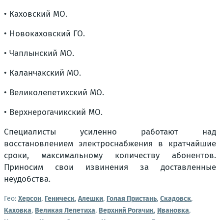
• Каховский МО.
• Новокаховский ГО.
• Чаплынский МО.
• Каланчакский МО.
• Великолепетихский МО.
• Верхнерогачикский МО.
Специалисты усиленно работают над
восстановлением электроснабжения в кратчайшие
сроки, максимальному количеству абонентов.
Приносим свои извинения за доставленные
неудобства.
Гео:
Херсон
,
Геническ
,
Алешки
,
Голая Пристань
,
Скадовск
,
Каховка
,
Великая Лепетиха
,
Верхний Рогачик
,
Ивановка
,