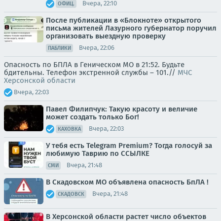
Вчера, 22:10
ОФИЦ.
После публикации в «Блокноте» открытого
письма жителей Лазурного губернатор поручил
организовать выездную проверку
Вчера, 22:06
ПАБЛИКИ
Опасность по БПЛА в Геническом МО в 21:52. Будьте
бдительны. Телефон экстренной службы – 101.//
МЧС
Херсонской области
Вчера, 22:03
Павел Филипчук: Такую красоту и величие
может создать только Бог!
Вчера, 22:03
КАХОВКА
У тебя есть Telegram Premium? Тогда голосуй за
любимую Таврию по ССЫЛКЕ
Вчера, 21:48
СМИ
В Скадовском МО объявлена опасность БпЛА !
Вчера, 21:48
СКАДОВСК
В Херсонской области растет число объектов