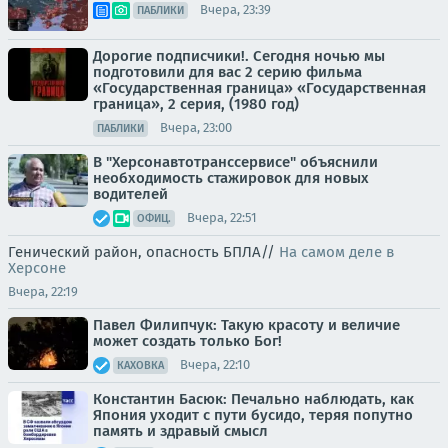
Вчера, 23:39
ПАБЛИКИ
Дорогие подписчики!. Сегодня ночью мы
подготовили для вас 2 серию фильма
«Государственная граница» «Государственная
граница», 2 серия, (1980 год)
Вчера, 23:00
ПАБЛИКИ
В "Херсонавтотранссервисе" объяснили
необходимость стажировок для новых
водителей
Вчера, 22:51
ОФИЦ.
Генический район, опасность БПЛА//
На самом деле в
Херсоне
Вчера, 22:19
Павел Филипчук: Такую красоту и величие
может создать только Бог!
Вчера, 22:10
КАХОВКА
Константин Басюк: Печально наблюдать, как
Япония уходит с пути бусидо, теряя попутно
память и здравый смысл