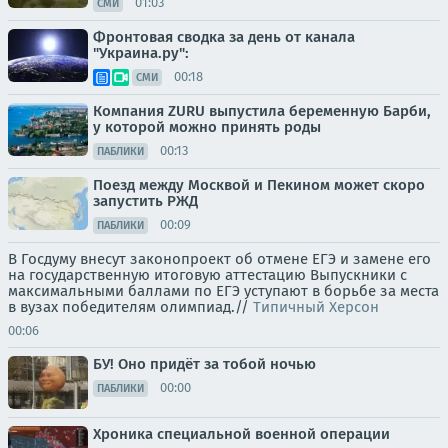
01:03
СМИ
Фронтовая сводка за день от канала
"Украина.ру":
00:18
СМИ
Компания ZURU выпустила беременную Барби,
у которой можно принять роды
00:13
ПАБЛИКИ
Поезд между Москвой и Пекином может скоро
запустить РЖД
00:09
ПАБЛИКИ
В Госдуму внесут законопроект об отмене ЕГЭ и замене его
на государственную итоговую аттестацию Выпускники с
максимальными баллами по ЕГЭ уступают в борьбе за места
в вузах победителям олимпиад.//
Типичный Херсон
00:06
БУ! Оно придёт за тобой ночью
00:00
ПАБЛИКИ
Хроника специальной военной операции