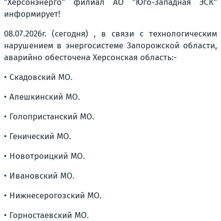
"Херсонэнерго" филиал АО "Юго-Западная ЭСК"
информирует!
08.07.2026г. (сегодня) , в связи с технологическим
нарушением в энергосистеме Запорожской области,
аварийно обесточена Херсонская область:-
• Скадовский МО.
• Алешкинский МО.
• Голопристанский МО.
• Генический МО.
• Новотроицкий МО.
• Ивановский МО.
• Нижнесерогозский МО.
• Горностаевский МО.