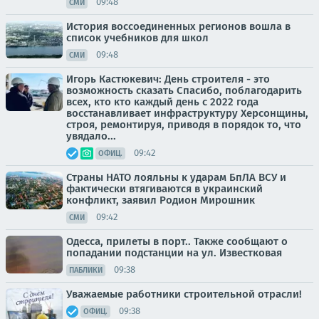
09:48
СМИ
История воссоединенных регионов вошла в
список учебников для школ
09:48
СМИ
Игорь Кастюкевич: День строителя - это
возможность сказать Спасибо, поблагодарить
всех, кто кто каждый день с 2022 года
восстанавливает инфраструктуру Херсонщины,
строя, ремонтируя, приводя в порядок то, что
увядало...
09:42
ОФИЦ.
Страны НАТО лояльны к ударам БпЛА ВСУ и
фактически втягиваются в украинский
конфликт, заявил Родион Мирошник
09:42
СМИ
Одесса, прилеты в порт.. Также сообщают о
попадании подстанции на ул. Известковая
09:38
ПАБЛИКИ
Уважаемые работники строительной отрасли!
09:38
ОФИЦ.