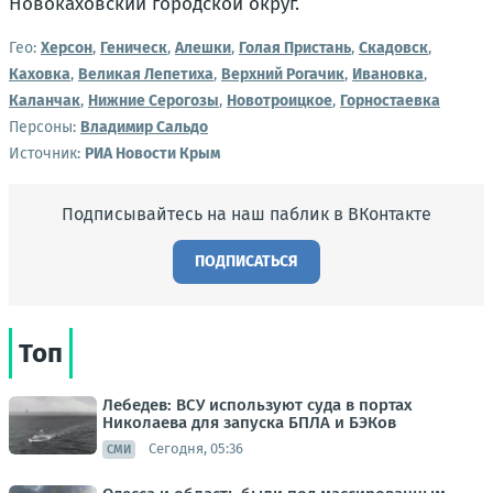
Новокаховский городской округ.
Гео:
Херсон
,
Геническ
,
Алешки
,
Голая Пристань
,
Скадовск
,
Каховка
,
Великая Лепетиха
,
Верхний Рогачик
,
Ивановка
,
Каланчак
,
Нижние Серогозы
,
Новотроицкое
,
Горностаевка
Персоны:
Владимир Сальдо
Источник:
РИА Новости Крым
Подписывайтесь на наш паблик в ВКонтакте
ПОДПИСАТЬСЯ
Топ
Лебедев: ВСУ используют суда в портах
Николаева для запуска БПЛА и БЭКов
Сегодня, 05:36
СМИ