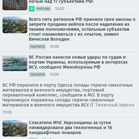
ночью над 17 субъектами РФ:
10:00
МНЕНИЯ
Всего пять регионов РФ приняли свои законы о
запрете продажи вейпов после наделения их
такими полномочиями, остальным субъектам
стоит ознакомиться с их опытом, заявил
Вячеслав Володин
10:00
ПАБЛИКИ
ВС России нанесли новые удары по судам и
портам Украины, используемым в интересах
ВСУ, сообщило Минобороны РФ
10:00
ПАБЛИКИ
ВС РФ поразили в порту Одесса склады горюче-смазочных
материалов и военного имущества, портовый
перевалочный комплекс, сообщили в МО. В порту
Черноморск поражены склады горюче-смазочных
материалов и военного имущества ВСУ.//
Типичный Херсон
10:00
Спасатели МЧС Херсонщины за сутки
ликвидировали два техногенных и 16
ландшафтных пожаров