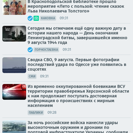
В Красноподольской библиотеке прошло
мероприятие «Лето с пользой: чтение сказок
Льва Николаевича Толстого»
09:31
КАХОВКА
Сегодня мы отмечаем ещё одну важную дату в
истории нашего народа — День окончания
Ленинградской битвы, завершившейся именно
9 августа 1944 года
09:31
ГОРНОСТАЕВКА
Сводка СВО, 9 августа. Первые фотографии
последствий удара по Одессе уже появились в
соцсетях
09:31
СМИ
Из временно оккупированной боевиками ВСУ
территории правобережья Херсонской области
к нам продолжает поступать достоверная
информация о происшествиях с мирным
населением
09:28
ПАБЛИКИ
За ночь российские войска нанесли удары
высокоточным оружием и дронами по
портовой инфраструктуре Украины, сообщили