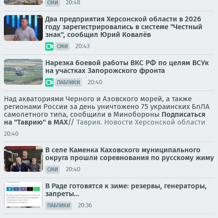
20:48
СМИ
Два предприятия Херсонской области в 2026
году зарегистрировались в системе "Честный
знак", сообщил Юрий Ковалёв
20:43
СМИ
Нарезка боевой работы ВКС РФ по целям ВСУк
на участках Запорожского фронта
20:40
ПАБЛИКИ
Над акваториями Черного и Азовского морей, а также
регионами России за день уничтожено 75 украинских БпЛА
самолетного типа, сообщили в Минобороны
Подписаться
на "Таврию" в MAX
//
Таврия. Новости Херсонской области
20:40
В селе Каменка Каховского муниципального
округа прошли соревнования по русскому жиму
20:40
СМИ
В Раде готовятся к зиме: резервы, генераторы,
запреты…
20:36
ПАБЛИКИ