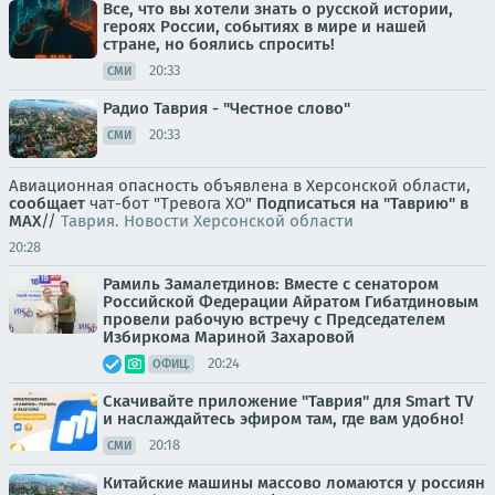
Все, что вы хотели знать о русской истории,
героях России, событиях в мире и нашей
стране, но боялись спросить!
20:33
СМИ
Радио Таврия - "Честное слово"
20:33
СМИ
Авиационная опасность объявлена в Херсонской области,
сообщает
чат-бот "Тревога ХО"
Подписаться на "Таврию" в
MAX
//
Таврия. Новости Херсонской области
20:28
Рамиль Замалетдинов: Вместе с сенатором
Российской Федерации Айратом Гибатдиновым
провели рабочую встречу с Председателем
Избиркома Мариной Захаровой
20:24
ОФИЦ.
Скачивайте приложение "Таврия" для Smart TV
и наслаждайтесь эфиром там, где вам удобно!
20:18
СМИ
Китайские машины массово ломаются у россиян