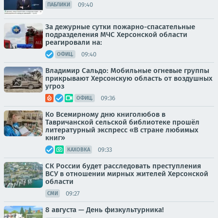
09:40
ПАБЛИКИ
За дежурные сутки пожарно-спасательные
подразделения МЧС Херсонской области
реагировали на:
09:40
ОФИЦ.
Владимир Сальдо: Мобильные огневые группы
прикрывают Херсонскую область от воздушных
угроз
09:36
ОФИЦ.
Ко Всемирному дню книголюбов в
Тавричанской сельской библиотеке прошёл
литературный экспресс «В стране любимых
книг»
09:33
КАХОВКА
СК России будет расследовать преступления
ВСУ в отношении мирных жителей Херсонской
области
09:27
СМИ
8 августа — День физкультурника!