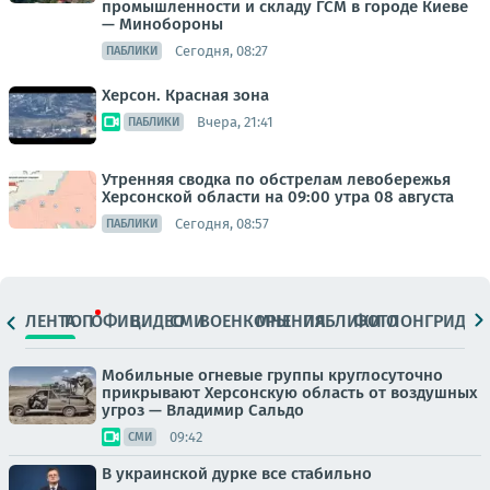
промышленности и складу ГСМ в городе Киеве
— Минобороны
Сегодня, 08:27
ПАБЛИКИ
Херсон. Красная зона
Вчера, 21:41
ПАБЛИКИ
Утренняя сводка по обстрелам левобережья
Херсонской области на 09:00 утра 08 августа
Сегодня, 08:57
ПАБЛИКИ
ЛЕНТА
ТОП
ОФИЦ.
ВИДЕО
СМИ
ВОЕНКОРЫ
МНЕНИЯ
ПАБЛИКИ
ФОТО
ЛОНГРИДЫ
Мобильные огневые группы круглосуточно
прикрывают Херсонскую область от воздушных
угроз — Владимир Сальдо
09:42
СМИ
В украинской дурке все стабильно