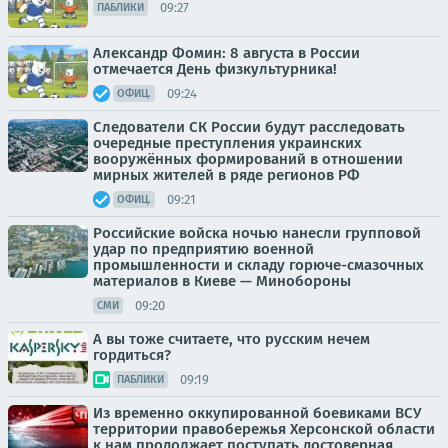
09:27
ПАБЛИКИ
Александр Фомин: 8 августа в России
отмечается День физкультурника!
09:24
ОФИЦ.
Следователи СК России будут расследовать
очередные преступления украинских
вооружённых формирований в отношении
мирных жителей в ряде регионов РФ
09:21
ОФИЦ.
Российские войска ночью нанесли групповой
удар по предприятию военной
промышленности и складу горюче-смазочных
материалов в Киеве — Минобороны
09:20
СМИ
А вы тоже считаете, что русским нечем
гордиться?
09:19
ПАБЛИКИ
Из временно оккупированной боевиками ВСУ
территории правобережья Херсонской области
к нам продолжает поступать достоверная