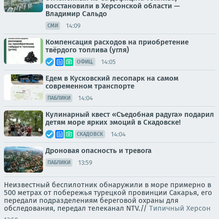
восстановили в Херсонской области —
Владимир Сальдо
14:09
СМИ
Компенсация расходов на приобретение
твёрдого топлива (угля)
14:05
ОФИЦ.
Едем в Кусковский лесопарк на самом
современном транспорте
14:04
ПАБЛИКИ
Кулинарный квест «Съедобная радуга» подарил
детям море ярких эмоций в Скадовске!
14:04
СКАДОВСК
Дроновая опасность и тревога
13:59
ПАБЛИКИ
Неизвестный беспилотник обнаружили в море примерно в
500 метрах от побережья турецкой провинции Сакарья, его
передали подразделениям береговой охраны для
обследования, передал телеканал NTV.//
Типичный Херсон