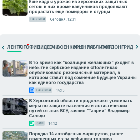
Еще кадры урожая из херсонских защитных
сеток: в них кроме кавунчиков продолжают
прорастать еще помидоры и огурцы
Сегодня, 12:31
ПАБЛИКИ
ЛЕНТА
ТОП
ОФИЦ.
ВИДЕО
СМИ
ВОЕНКОРЫ
МНЕНИЯ
ПАБЛИКИ
ФОТО
ЛОНГРИДЫ
В то время как "коалиция желающих" уходит в
небытие сербское издание «Политика»
опубликовало резонансный материал, в
котором ставит под сомнение будущее Украины
как единого государства
14:15
ПАБЛИКИ
В Херсонской области продолжают усиливать
меры по защите населения и логистических
путей от атак ВСУ, заявил "Таврии" Владимир
Сальдо
14:12
СМИ
Порядка 14 автобусных маршрутов, ранее
отмененных из-за дефицита топлива,