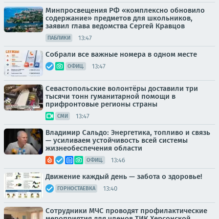
Минпросвещения РФ «комплексно обновило
содержание» предметов для школьников,
заявил глава ведомства Сергей Кравцов
13:47
ПАБЛИКИ
Собрали все важные номера в одном месте
13:47
ОФИЦ.
Севастопольские волонтёры доставили три
тысячи тонн гуманитарной помощи в
прифронтовые регионы страны
13:47
СМИ
Владимир Сальдо: Энергетика, топливо и связь
— усиливаем устойчивость всей системы
жизнеобеспечения области
13:46
ОФИЦ.
Движение каждый день — забота о здоровье!
13:40
ГОРНОСТАЕВКА
Сотрудники МЧС проводят профилактические
мероприятия для членов ТИК Херсонской