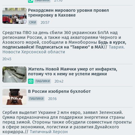
21:10
ПАБЛИКИ
Рекордсмен мирового уровня провел
тренировку в Каховке
20:57
СМИ
Средства ПВО за день сбили 360 украинских БпЛА над
регионами России, а также над акваториями Черного и
Азовского морей, сообщили в Минобороны
Будь в курсе,
подписывайся!
Подписаться на "Таврию" в MAX
//
Таврия.
Новости Херсонской области
20:45
Житель Новой Маячки умер от инфаркта,
потому что к нему не успели медики
20:42
ПАБЛИКИ
В России изобрели бухлобот
20:16
ПАБЛИКИ
Сербия выделит Украине 2 млн евро, заявил Зеленский.
Сумма предназначена для поддержки энергетики страны
перед зимой. Стороны также обсудили совместные проекты
в сфере экономики, логистики и развития Дунайского
коридора.//
Типичный Херсон