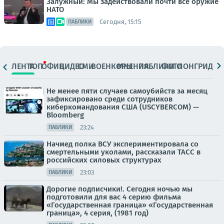
Залужный: Мы задействовали почти всё оружие
НАТО
Сегодня, 15:15
ПАБЛИКИ
ЛЕНТА
ТОП
ОФИЦ.
ВИДЕО
СМИ
ВОЕНКОРЫ
МНЕНИЯ
ПАБЛИКИ
ФОТО
ЛОНГРИДЫ
Не менее пяти случаев самоубийств за месяц
зафиксировано среди сотрудников
киберкомандования США (USCYBERCOM) —
Bloomberg
23:24
ПАБЛИКИ
Начмед полка ВСУ экспериментировала со
смертельными уколами, рассказали ТАСС в
российских силовых структурах
23:03
ПАБЛИКИ
Дорогие подписчики!. Сегодня ночью мы
подготовили для вас 4 серию фильма
«Государственная граница» «Государственная
граница», 4 серия, (1981 год)