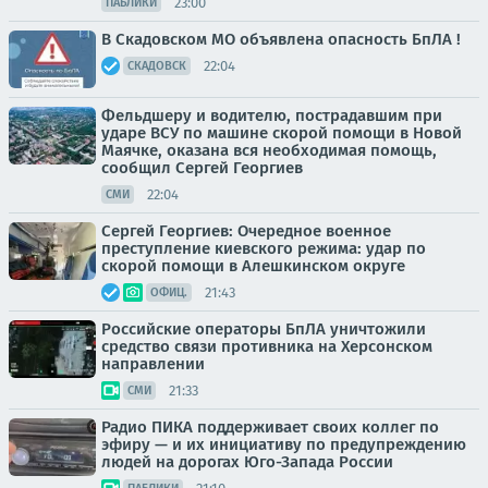
23:00
ПАБЛИКИ
В Скадовском МО объявлена опасность БпЛА !
22:04
СКАДОВСК
Фельдшеру и водителю, пострадавшим при
ударе ВСУ по машине скорой помощи в Новой
Маячке, оказана вся необходимая помощь,
сообщил Сергей Георгиев
22:04
СМИ
Сергей Георгиев: Очередное военное
преступление киевского режима: удар по
скорой помощи в Алешкинском округе
21:43
ОФИЦ.
Российские операторы БпЛА уничтожили
средство связи противника на Херсонском
направлении
21:33
СМИ
Радио ПИКА поддерживает своих коллег по
эфиру — и их инициативу по предупреждению
людей на дорогах Юго-Запада России