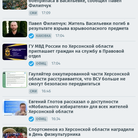
боеприпаса в Васильевке, сообщил Павел
Филипчук
17:09
СМИ
Павел Филипчук: Житель Васильевки погиб в
результате взрыва взрывоопасного предмета
17:04
КАХОВКА
ГУ МВД России по Херсонской области
приглашает граждан на службу в Правовой
отдел
17:04
ОФИЦ.
Гауляйтер оккупированной части Херсонской
области расстраивается, что ВСУ больше не
смогут безопасно передвигаться
16:46
СМИ
Евгений Глотов рассказал о доступности
«Мобильного избирателя» для всех жителей
Херсонской области
16:34
ОФИЦ.
Спортсменов из Херсонской области наградили
в День физкультурника