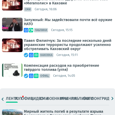
«Мегаполис» в Каховке
Сегодня, 16:06
СМИ
Залужный: Мы задействовали почти всё оружие
НАТО
Сегодня, 15:15
ПАБЛИКИ
Павел Филипчук: За последние несколько дней
украинские террористы продолжают усиленно
обстреливать Каховский округ
Сегодня, 15:11
КАХОВКА
Компенсация расходов на приобретение
твёрдого топлива (угля)
Сегодня, 14:05
ОФИЦ.
ЛЕНТА
ТОП
ОФИЦ.
ВИДЕО
СМИ
ВОЕНКОРЫ
МНЕНИЯ
ПАБЛИКИ
ФОТО
ЛОНГРИДЫ
Мирный житель погиб в результате взрыва