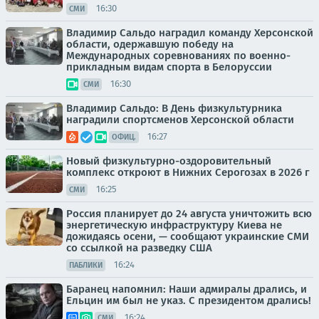
16:30
СМИ
Владимир Сальдо наградил команду Херсонской
области, одержавшую победу на
Международных соревнованиях по военно-
прикладным видам спорта в Белоруссии
16:30
СМИ
Владимир Сальдо: В День физкультурника
наградили спортсменов Херсонской области
16:27
ОФИЦ.
Новый физкультурно-оздоровительный
комплекс откроют в Нижних Серогозах в 2026 г
16:25
СМИ
Россия планирует до 24 августа уничтожить всю
энергетическую инфраструктуру Киева не
дожидаясь осени, — сообщают украинские СМИ
со ссылкой на разведку США
16:24
ПАБЛИКИ
Баранец напомнил: Наши адмиралы дрались, и
Ельцин им был не указ. С президентом дрались!
16:24
СМИ