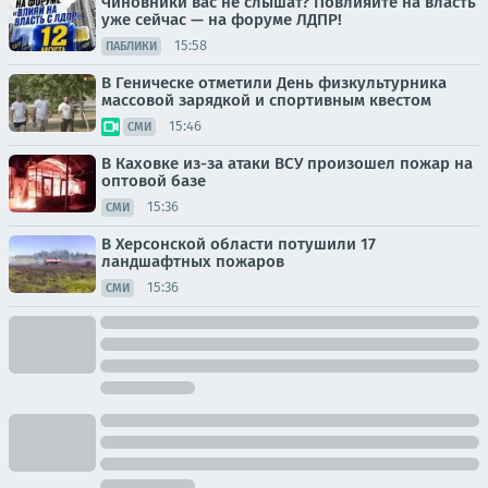
Чиновники вас не слышат? Повлияйте на власть
уже сейчас — на форуме ЛДПР!
15:58
ПАБЛИКИ
В Геническе отметили День физкультурника
массовой зарядкой и спортивным квестом
15:46
СМИ
В Каховке из-за атаки ВСУ произошел пожар на
оптовой базе
15:36
СМИ
В Херсонской области потушили 17
ландшафтных пожаров
15:36
СМИ