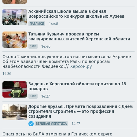
Асканийская школа вышла в финал
Всероссийского конкурса школьных музеев
14:48
ПАБЛИКИ
Татьяна Кузьмич провела прием
эвакуированных жителей Херсонской области
14:46
СМИ
Около 2 миллионов уклонистов насчитывается на Украине
Об этом заявил член комитета Рады по вопросам
нацбезопасности Федиенко.//
Херсон.ру
14:36
За день в Херсонской области произошло 18
пожаров
14:27
СМИ
Дорогие друзья!. Примите поздравления с Днём
строителя! Строитель — это профессия
созидания
14:27
ВЕЛИКАЯ ЛЕПЕТИХА
Опасность по БпЛА отменена в Геническом округе