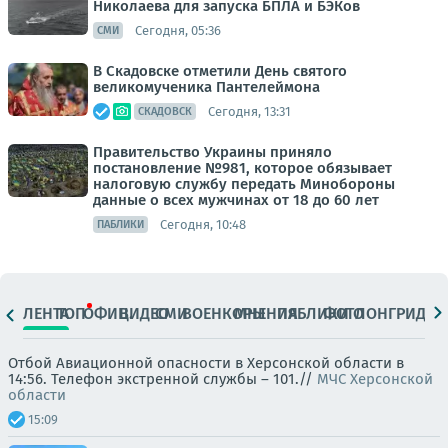
Николаева для запуска БПЛА и БЭКов
Сегодня, 05:36
СМИ
В Скадовске отметили День святого
великомученика Пантелеймона
Сегодня, 13:31
СКАДОВСК
Правительство Украины приняло
постановление №981, которое обязывает
налоговую службу передать Минобороны
данные о всех мужчинах от 18 до 60 лет
Сегодня, 10:48
ПАБЛИКИ
ЛЕНТА
ТОП
ОФИЦ.
ВИДЕО
СМИ
ВОЕНКОРЫ
МНЕНИЯ
ПАБЛИКИ
ФОТО
ЛОНГРИДЫ
Отбой Авиационной опасности в Херсонской области в
14:56. Телефон экстренной службы – 101.//
МЧС Херсонской
области
15:09