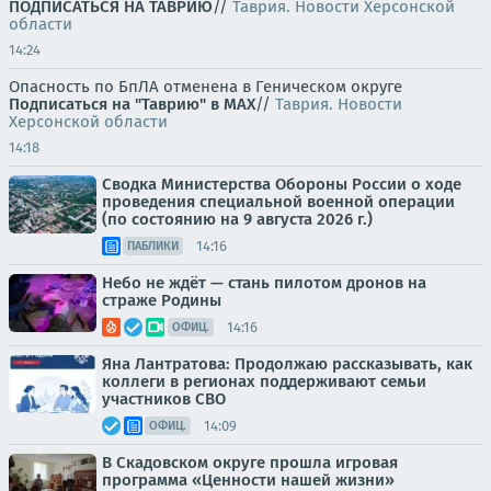
ПОДПИСАТЬСЯ НА ТАВРИЮ
//
Таврия. Новости Херсонской
области
14:24
Опасность по БпЛА отменена в Геническом округе
Подписаться на "Таврию" в MAX
//
Таврия. Новости
Херсонской области
14:18
Сводка Министерства Обороны России о ходе
проведения специальной военной операции
(по состоянию на 9 августа 2026 г.)
14:16
ПАБЛИКИ
Небо не ждёт — стань пилотом дронов на
страже Родины
14:16
ОФИЦ.
Яна Лантратова: Продолжаю рассказывать, как
коллеги в регионах поддерживают семьи
участников СВО
14:09
ОФИЦ.
В Скадовском округе прошла игровая
программа «Ценности нашей жизни»