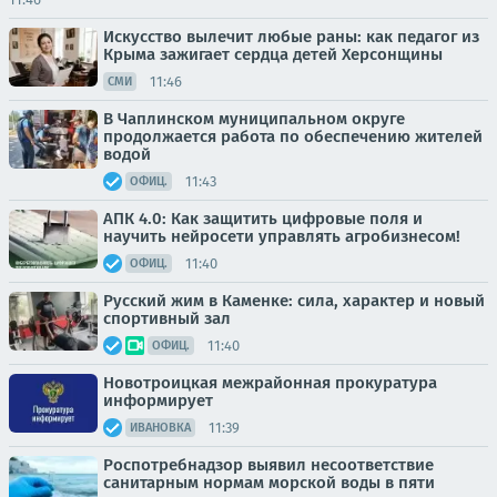
Искусство вылечит любые раны: как педагог из
Крыма зажигает сердца детей Херсонщины
11:46
СМИ
В Чаплинском муниципальном округе
продолжается работа по обеспечению жителей
водой
11:43
ОФИЦ.
АПК 4.0: Как защитить цифровые поля и
научить нейросети управлять агробизнесом!
11:40
ОФИЦ.
Русский жим в Каменке: сила, характер и новый
спортивный зал
11:40
ОФИЦ.
Новотроицкая межрайонная прокуратура
информирует
11:39
ИВАНОВКА
Роспотребнадзор выявил несоответствие
санитарным нормам морской воды в пяти