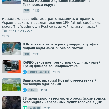
местах массового купания населения в
Геническом округе
11:39
СМИ
Несколько европейских стран отказались отправить
Украине ракеты-перехватчики для ЗРК Patriot, сообщила
газета The Washington Post со ссылкой на источники.//
Типичный Херсон
11:33
В Новокаховском округе утвердили график
подачи воды из-за сбоев со светом
11:33
СМИ
КАРДО открывает регистрацию для зрителей
Гранд Финала во Владивостоке!
11:33
НОВАЯ КАХОВКА
Внимание, аграрии! Новый отечественный
поставщик удобрений
11:31
ОФИЦ.
28 июля стало известно, что российские войска
освободили населенный пункт Торское в ДНР
11:31
ПАБЛИКИ