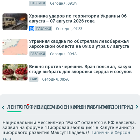
Сегодня, 09:34
ПАБЛИКИ
Хроника ударов по территории Украины 06
августа – 07 августа 2026 года
Сегодня, 07:33
ПАБЛИКИ
Утренняя сводка по обстрелам левобережья
Херсонской области на 09:00 утра 07 августа
Сегодня, 09:18
ПАБЛИКИ
Вишня против черешни. Врач пояснил, какую
ягоду выбрать для здоровья сердца и сосудов
Сегодня, 08:46
СМИ
ЛЕНТА
ТОП
ОФИЦ.
ВИДЕО
СМИ
ВОЕНКОРЫ
МНЕНИЯ
ПАБЛИКИ
ФОТО
ЛОНГРИДЫ
Национальный мессенджер "Макс" останется в РФ навсегда,
заявил на форуме "Цифровая эволюция" в Калуге министр
цифрового развития Максут Шадаев.//
Типичный Херсон
11:46