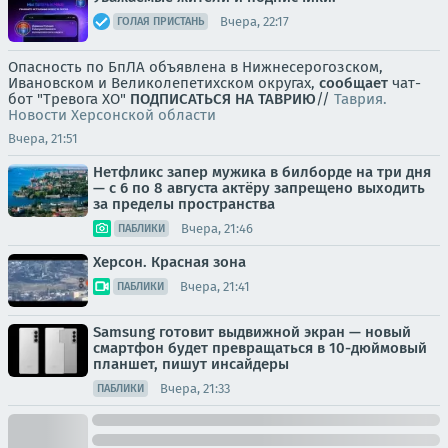
Вчера, 22:17
ГОЛАЯ ПРИСТАНЬ
Опасность по БпЛА объявлена в Нижнесерогозском,
Ивановском и Великолепетихском округах,
сообщает
чат-
бот "Тревога ХО"
ПОДПИСАТЬСЯ НА ТАВРИЮ
//
Таврия.
Новости Херсонской области
Вчера, 21:51
Нетфликс запер мужика в билборде на три дня
— с 6 по 8 августа актёру запрещено выходить
за пределы пространства
Вчера, 21:46
ПАБЛИКИ
Херсон. Красная зона
Вчера, 21:41
ПАБЛИКИ
Samsung готовит выдвижной экран — новый
смартфон будет превращаться в 10-дюймовый
планшет, пишут инсайдеры
Вчера, 21:33
ПАБЛИКИ