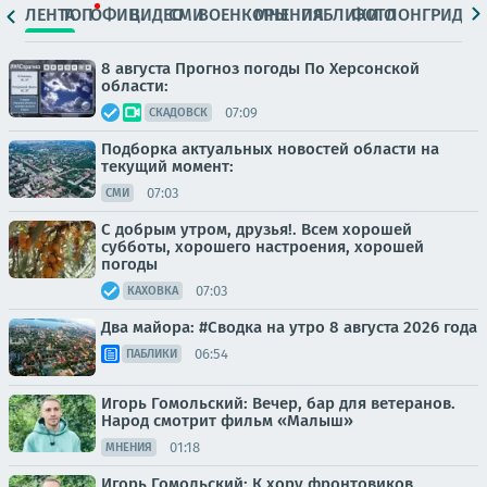
ЛЕНТА
ТОП
ОФИЦ.
ВИДЕО
СМИ
ВОЕНКОРЫ
МНЕНИЯ
ПАБЛИКИ
ФОТО
ЛОНГРИДЫ
8 августа Прогноз погоды По Херсонской
области:
07:09
СКАДОВСК
Подборка актуальных новостей области на
текущий момент:
07:03
СМИ
С добрым утром, друзья!. Всем хорошей
субботы, хорошего настроения, хорошей
погоды
07:03
КАХОВКА
Два майора: #Сводка на утро 8 августа 2026 года
06:54
ПАБЛИКИ
Игорь Гомольский: Вечер, бар для ветеранов.
Народ смотрит фильм «Малыш»
01:18
МНЕНИЯ
Игорь Гомольский: К хору фронтовиков,