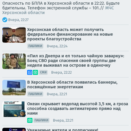
Опасность по БПЛА в Херсонской области в 22:22. Будьте
бдительны. Телефон экстренной службы – 101.//
МЧС
Херсонской области
Вчера, 22:27
Херсонская область может получить
федеральное финансирование на новые
проекты благоустройства
Вчера, 22:24
ПАБЛИКИ
«Пил из Днепра и ел только чайную заварку»:
Боец СВО ради спасения своей группы две
недели выживал на острове в одиночку
Вчера, 22:22
СМИ
В Херсонской области появились баннеры,
посвящённые энергетикам
Вчера, 22:21
ПАБЛИКИ
Океан скрывает водопад высотой 3,5 км, а гроза
способна создавать антиматерию прямо над
нами
Вчера, 22:21
ПАБЛИКИ
Уважаемые жители и подписчики!