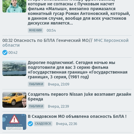
которые не согласны с Пучковым насчет
фильма «Малыш», внезапно примазался
комнатный гусар Роман Антоновский, который,
в данном случае, вообще для всех участников
дискуссии является...
00:54
МНЕНИЯ
00:32 Опасность по БПЛА Генический МО//
МЧС Херсонской
области
00:42
Дорогие подписчики!. Сегодня ночью мы
подготовили для вас 3 серию фильма
«Государственная граница» «Государственная
граница», 3 серия, (1981 год)
Вчера, 23:09
ПАБЛИКИ
Создатель первого Nissan Juke возглавит дизайн
бренда
Вчера, 22:39
ПАБЛИКИ
В Скадовском МО объявлена опасность БпЛА !
Вчера, 22:36
СКАДОВСК