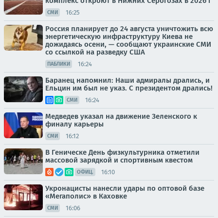
комплекс откроют в Нижних Серогозах в 2026 г
16:25
СМИ
Россия планирует до 24 августа уничтожить всю
энергетическую инфраструктуру Киева не
дожидаясь осени, — сообщают украинские СМИ
со ссылкой на разведку США
16:24
ПАБЛИКИ
Баранец напомнил: Наши адмиралы дрались, и
Ельцин им был не указ. С президентом дрались!
16:24
СМИ
Медведев указал на движение Зеленского к
финалу карьеры
16:12
СМИ
В Геническе День физкультурника отметили
массовой зарядкой и спортивным квестом
16:10
ОФИЦ.
Укронацисты нанесли удары по оптовой базе
«Мегаполис» в Каховке
16:06
СМИ