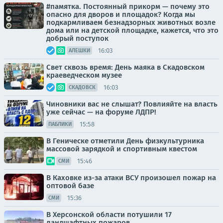
#памятка. Постоянный прикорм — почему это
опасно для дворов и площадок? Когда мы
подкармливаем безнадзорных животных возле
дома или на детской площадке, кажется, что это
добрый поступок
16:03
АЛЕШКИ
Свет сквозь время: День маяка в Скадовском
краеведческом музее
16:03
СКАДОВСК
Чиновники вас не слышат? Повлияйте на власть
уже сейчас — на форуме ЛДПР!
15:58
ПАБЛИКИ
В Геническе отметили День физкультурника
массовой зарядкой и спортивным квестом
15:46
СМИ
В Каховке из-за атаки ВСУ произошел пожар на
оптовой базе
15:36
СМИ
В Херсонской области потушили 17
ландшафтных пожаров