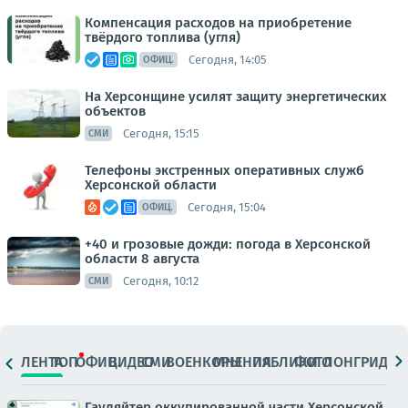
Компенсация расходов на приобретение
твёрдого топлива (угля)
Сегодня, 14:05
ОФИЦ.
На Херсонщине усилят защиту энергетических
объектов
Сегодня, 15:15
СМИ
Телефоны экстренных оперативных служб
Херсонской области
Сегодня, 15:04
ОФИЦ.
+40 и грозовые дожди: погода в Херсонской
области 8 августа
Сегодня, 10:12
СМИ
ЛЕНТА
ТОП
ОФИЦ.
ВИДЕО
СМИ
ВОЕНКОРЫ
МНЕНИЯ
ПАБЛИКИ
ФОТО
ЛОНГРИДЫ
Гауляйтер оккупированной части Херсонской