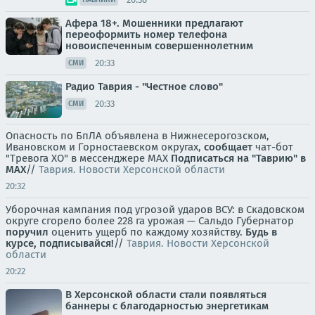
Афера 18+. Мошенники предлагают
переоформить номер телефона
новоиспеченным совершеннолетним
20:33
СМИ
Радио Таврия - "Честное слово"
20:33
СМИ
Опасность по БпЛА объявлена в Нижнесерогозском,
Ивановском и Горностаевском округах,
сообщает
чат-бот
"Тревога ХО" в мессенджере MAX
Подписаться на "Таврию" в
MAX
//
Таврия. Новости Херсонской области
20:32
Уборочная кампания под угрозой ударов ВСУ: в Скадовском
округе сгорело более 228 га урожая — Сальдо Губернатор
поручил
оценить ущерб по каждому хозяйству.
Будь в
курсе, подписывайся!
//
Таврия. Новости Херсонской
области
20:22
В Херсонской области стали появляться
баннеры с благодарностью энергетикам