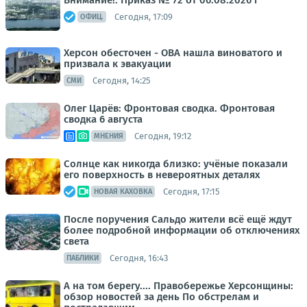
Внимание!. Приказ № 72 от 06.08.2026 г
Сегодня, 17:09
ОФИЦ.
Херсон обесточен - ОВА нашла виноватого и
призвала к эвакуации
Сегодня, 14:25
СМИ
Олег Царёв: Фронтовая сводка. Фронтовая
сводка 6 августа
Сегодня, 19:12
МНЕНИЯ
Солнце как никогда близко: учёные показали
его поверхность в невероятных деталях
Сегодня, 17:15
НОВАЯ КАХОВКА
После поручения Сальдо жители всё ещё ждут
более подробной информации об отключениях
света
Сегодня, 16:43
ПАБЛИКИ
А на том берегу.... Правобережье Херсонщины:
обзор новостей за день По обстрелам и