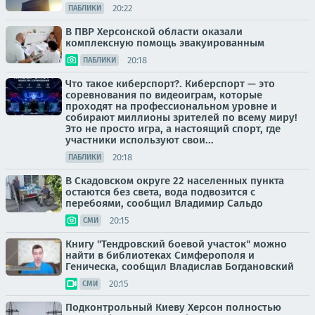
20:22
ПАБЛИКИ
В ПВР Херсонской области оказали
комплексную помощь эвакуированным
20:18
ПАБЛИКИ
Что такое киберспорт?. Киберспорт — это
соревнования по видеоиграм, которые
проходят на профессиональном уровне и
собирают миллионы зрителей по всему миру!
Это не просто игра, а настоящий спорт, где
участники используют свои...
20:18
ПАБЛИКИ
В Скадовском округе 22 населенных пункта
остаются без света, вода подвозится с
перебоями, сообщил Владимир Сальдо
20:15
СМИ
Книгу "Тендровский боевой участок" можно
найти в библиотеках Симферополя и
Геническа, сообщил Владислав Богдановский
20:15
СМИ
Подконтрольный Киеву Херсон полностью