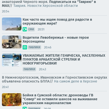
акваторией Черного моря.
Подписаться на "Таврию" в
MAX
//
Таврия. Новости Херсонской области
20:54
Как часто мы ищем повод для радости в
окружающем мире?
20:51
СМИ
Водители Левобережья - новые герои
Херсонщины
20:46
ПАБЛИКИ
УВАЖАЕМЫЕ ЖИТЕЛИ ГЕНИЧЕСКА, НАСЕЛЕННЫХ
ПУНКТОВ АРАБАТСКОЙ СТРЕЛКИ И
НОВОГРИГОРЬЕВКИ!
20:43
ПАБЛИКИ
В Нижнесерогозском, Ивановском и Горностаевском округах
объявлена опасность БПЛА//
На самом деле в Херсоне
20:41
Бойня в Сумской области: дроноводы ГВ
"Север" не оставили шансов на выживание
украинским националистам
20:38
ПАБЛИКИ