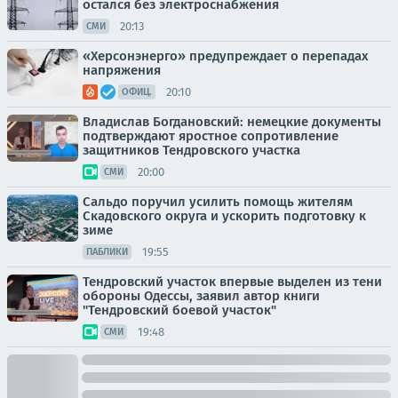
остался без электроснабжения
20:13
СМИ
«Херсонэнерго» предупреждает о перепадах
напряжения
20:10
ОФИЦ.
Владислав Богдановский: немецкие документы
подтверждают яростное сопротивление
защитников Тендровского участка
20:00
СМИ
Сальдо поручил усилить помощь жителям
Скадовского округа и ускорить подготовку к
зиме
19:55
ПАБЛИКИ
Тендровский участок впервые выделен из тени
обороны Одессы, заявил автор книги
"Тендровский боевой участок"
19:48
СМИ