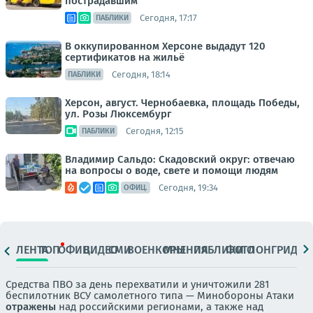
пострадавшим
Сегодня, 17:17
ПАБЛИКИ
В оккупированном Херсоне выдадут 120
сертификатов на жильё
Сегодня, 18:14
ПАБЛИКИ
Херсон, август. Чернобаевка, площадь Победы,
ул. Розы Люксембург
Сегодня, 12:15
ПАБЛИКИ
Владимир Сальдо: Скадовский округ: отвечаю
на вопросы о воде, свете и помощи людям
Сегодня, 19:34
ОФИЦ.
ЛЕНТА
ТОП
ОФИЦ.
ВИДЕО
СМИ
ВОЕНКОРЫ
МНЕНИЯ
ПАБЛИКИ
ФОТО
ЛОНГРИДЫ
Средства ПВО за день перехватили и уничтожили 281
беспилотник ВСУ самолетного типа — Минобороны Атаки
отражены
над российскими регионами, а также над