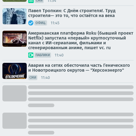
11:54
СМИ
Павел Тропкин: С Днём строителя!. Труд
строителя— это то, что остаётся на века
11:45
ОФИЦ.
Американская платформа Roku (бывший проект
Netflix) запустила «первый» круглосуточный
канал с ИИ-сериалами, фильмами и
сгенерированным аниме, пишет vc. ru
11:40
ПАБЛИКИ
Авария на сетях обесточила часть Генического
и Новотроицкого округов — "Херсонэнерго"
11:40
СМИ