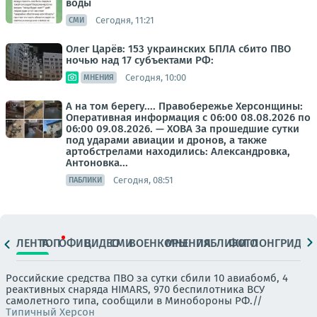
воды
Сегодня, 11:21
СМИ
Олег Царёв: 153 украинских БПЛА сбито ПВО
ночью над 17 субъектами РФ:
Сегодня, 10:00
МНЕНИЯ
А на том берегу.... Правобережье Херсонщины:
Оперативная информация с 06:00 08.08.2026 по
06:00 09.08.2026. — ХОВА За прошедшие сутки
под ударами авиации и дронов, а также
артобстрелами находились: Александровка,
Антоновка...
Сегодня, 08:51
ПАБЛИКИ
ЛЕНТА
ТОП
ОФИЦ.
ВИДЕО
СМИ
ВОЕНКОРЫ
МНЕНИЯ
ПАБЛИКИ
ФОТО
ЛОНГРИДЫ
Российские средства ПВО за сутки сбили 10 авиабомб, 4
реактивных снаряда HIMARS, 970 беспилотника ВСУ
самолетного типа, сообщили в Минобороны РФ.//
Типичный Херсон