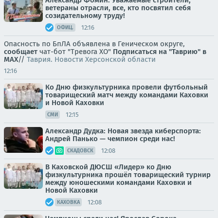
Александр Фомин: Уважаемые строители,
ветераны отрасли, все, кто посвятил себя
созидательному труду!
12:16
ОФИЦ.
Опасность по БпЛА объявлена в Геническом округе,
сообщает
чат-бот "Тревога ХО"
Подписаться на "Таврию" в
MAX
//
Таврия. Новости Херсонской области
12:16
Ко Дню физкультурника провели футбольный
товарищеский матч между командами Каховки
и Новой Каховки
12:15
СМИ
Александр Дудка: Новая звезда киберспорта:
Андрей Панько — чемпион среди нас!
12:08
СКАДОВСК
В Каховской ДЮСШ «Лидер» ко Дню
физкультурника прошёл товарищеский турнир
между юношескими командами Каховки и
Новой Каховки
12:08
КАХОВКА