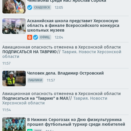
Чемпионы среди нас! Ярослав Сорока
12:05
СКАДОВСК
Асканийская школа представит Херсонскую
область в финале Всероссийского конкурса
школьных музеев
12:04
ОФИЦ.
Авиационная опасность отменена в Херсонской области
ПОДПИСАТЬСЯ НА ТАВРИЮ
//
Таврия. Новости Херсонской
области
11:57
Человек дела. Владимир Островский
11:57
ПАБЛИКИ
Авиационная опасность отменена в Херсонской области
Подписаться на "Таврию" в MAX
//
Таврия. Новости
Херсонской области
11:54
В Нижних Серогозах ко Дню физкультурника
прошел футбольный турнир среди любителей