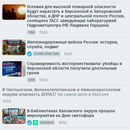
Условия для высокой пожарной опасности
будут нарастать в Херсонской и Запорожской
областях, в ДНР и центральной полосе России,
сообщила ТАСС заведующая лабораторией
Гидрометцентра РФ Людмила Паршина
11:03
СМИ
Железнодорожные войска России: история,
служба, подвиг
10:57
ГОЛАЯ ПРИСТАНЬ
Справедливость восторжествовала: убийцы в
Херсонской области получили длительные
сроки
10:52
СМИ
В Чаплынском, Великолепетихском и Нижнесерогозском
округах опасность БПЛА//
На самом деле в Херсоне
10:52
В библиотеках Каховского округа прошли
мероприятия ко Дню светофора
10:52
КАХОВКА