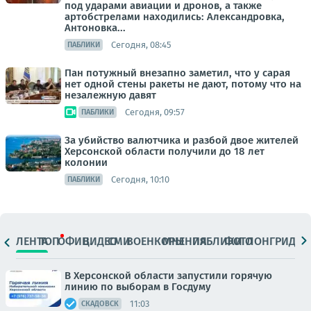
под ударами авиации и дронов, а также
артобстрелами находились: Александровка,
Антоновка...
Сегодня, 08:45
ПАБЛИКИ
Пан потужный внезапно заметил, что у сарая
нет одной стены ракеты не дают, потому что на
незалежную давят
Сегодня, 09:57
ПАБЛИКИ
За убийство валютчика и разбой двое жителей
Херсонской области получили до 18 лет
колонии
Сегодня, 10:10
ПАБЛИКИ
ЛЕНТА
ТОП
ОФИЦ.
ВИДЕО
СМИ
ВОЕНКОРЫ
МНЕНИЯ
ПАБЛИКИ
ФОТО
ЛОНГРИДЫ
В Херсонской области запустили горячую
линию по выборам в Госдуму
11:03
СКАДОВСК