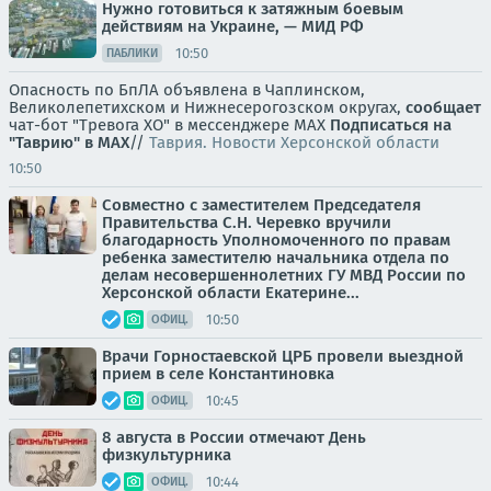
Нужно готовиться к затяжным боевым
действиям на Украине, — МИД РФ
10:50
ПАБЛИКИ
Опасность по БпЛА объявлена в Чаплинском,
Великолепетихском и Нижнесерогозском округах,
сообщает
чат-бот "Тревога ХО" в мессенджере MAX
Подписаться на
"Таврию" в MAX
//
Таврия. Новости Херсонской области
10:50
Совместно с заместителем Председателя
Правительства С.Н. Черевко вручили
благодарность Уполномоченного по правам
ребенка заместителю начальника отдела по
делам несовершеннолетних ГУ МВД России по
Херсонской области Екатерине...
10:50
ОФИЦ.
Врачи Горностаевской ЦРБ провели выездной
прием в селе Константиновка
10:45
ОФИЦ.
8 августа в России отмечают День
физкультурника
10:44
ОФИЦ.