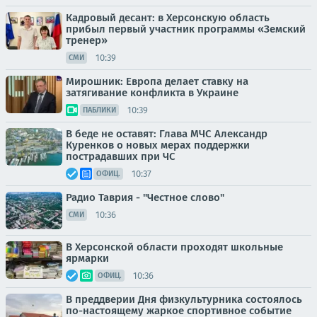
Кадровый десант: в Херсонскую область
прибыл первый участник программы «Земский
тренер»
10:39
СМИ
Мирошник: Европа делает ставку на
затягивание конфликта в Украине
10:39
ПАБЛИКИ
В беде не оставят: Глава МЧС Александр
Куренков о новых мерах поддержки
пострадавших при ЧС
10:37
ОФИЦ.
Радио Таврия - "Честное слово"
10:36
СМИ
В Херсонской области проходят школьные
ярмарки
10:36
ОФИЦ.
В преддверии Дня физкультурника состоялось
по-настоящему жаркое спортивное событие