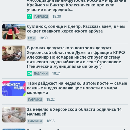
«Ассоциация мини-футбола России» Марианна
Креймер и Виктор Колесниченко приняли
участие в очередной...
18:30
ПАБЛИКИ
Суглинок, солнце и Днепр: Рассказываем, в чем
секрет сладкого херсонского арбуза
18:30
СМИ
В рамках депутатского контроля депутат
Херсонской областной Думы от фракции КПРФ
Александр Пономарев инспектирует систему
питьевого водоснабжения в селе Стрелковое
(Генический муниципальный округ)
18:24
ПАБЛИКИ
Твой дайджест на неделю. В этом посте — самые
важные и вдохновляющие новости из мира
молодежи
18:22
ПАБЛИКИ
За неделю в Херсонской области родились 14
малышей
18:18
ПАБЛИКИ