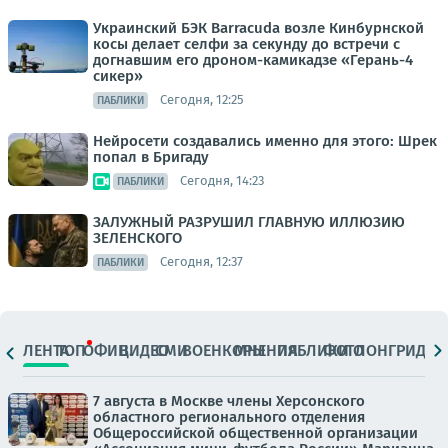
Украинский БЭК Barracuda возле Кинбурнской
косы делает селфи за секунду до встречи с
догнавшим его дроном-камикадзе «Герань-4
сикер»
Сегодня, 12:25
ПАБЛИКИ
Нейросети создавались именно для этого: Шрек
попал в Бригаду
Сегодня, 14:23
ПАБЛИКИ
ЗАЛУЖНЫЙ РАЗРУШИЛ ГЛАВНУЮ ИЛЛЮЗИЮ
ЗЕЛЕНСКОГО
Сегодня, 12:37
ПАБЛИКИ
ЛЕНТА
ТОП
ОФИЦ.
ВИДЕО
СМИ
ВОЕНКОРЫ
МНЕНИЯ
ПАБЛИКИ
ФОТО
ЛОНГРИДЫ
7 августа в Москве члены Херсонского
областного регионального отделения
Общероссийской общественной организации