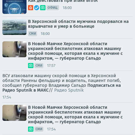
Как действовать при атаке БПЛА
18:00
ОФИЦ.
В Херсонской области мужчина подорвался на
взрывчатке и умер в больнице
18:00
СМИ
В Новой Маячке Херсонской области
украинский беспилотник атаковал машину
скорой помощи, которая ехала к мужчине с
инфарктом, — губернатор Сальдо
17:57
СМИ
ВСУ атаковали машину скорой помощи в Херсонской
области Ранены фельдшер и водитель, пациент погиб,
сообщил губернатор Владимир Сальдо
Подписаться на
Радио Sputnik в MAКС
//
Радио Sputnik
17:54
В Новой Маячке Херсонской области
украинский беспилотник атаковал машину
скорой помощи, которая ехала к мужчине с
инфарктом, — губернатор Сальдо
17:54
СМИ