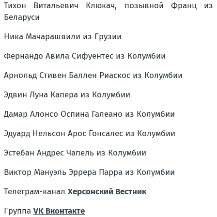
Тихон Витальевич Клюкач, позывной Франц из
Беларуси
Ника Мачарашвили из Грузии
Фернандо Авила Сифуентес из Колумбии
Арнольд Стивен Баллен Риаскос из Колумбии
Эдвин Луна Капера из Колумбии
Дамар Алонсо Оспина Галеано из Колумбии
Эдуард Нельсон Арос Гонсалес из Колумбии
Эстебан Андрес Чапель из Колумбии
Виктор Мануэль Эррера Парра из Колумбии
Телеграм-канал
Херсонский Вестник
Группа
VK Вконтакте