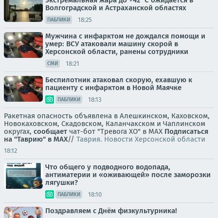
Экстремальная жара до +42°C ожидается в
Волгоградской и Астраханской областях
18:25
ПАБЛИКИ
Мужчина с инфарктом не дождался помощи и
умер: ВСУ атаковали машину скорой в
Херсонской области, ранены сотрудники
18:21
СМИ
Беспилотник атаковал скорую, ехавшую к
пациенту с инфарктом в Новой Маячке
18:13
ПАБЛИКИ
Ракетная опасность объявлена в Алешкинском, Каховском,
Новокаховском, Скадовском, Каланчакском и Чаплинском
округах,
сообщает
чат-бот "Тревога ХО" в MAX
Подписаться
на "Таврию" в MAX
//
Таврия. Новости Херсонской области
18:12
Что общего у подводного водопада,
антиматерии и «оживающей» после заморозки
лягушки?
18:10
ПАБЛИКИ
Поздравляем с Днём физкультурника!