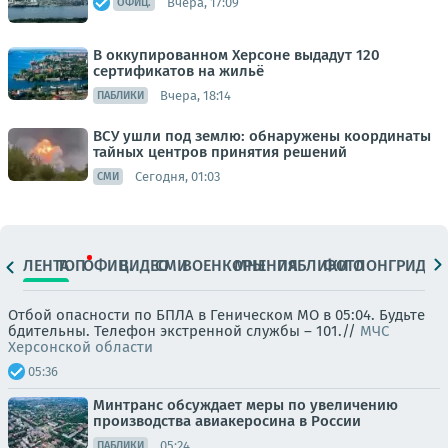
Вчера, 17:09
ОФИЦ.
В оккупированном Херсоне выдадут 120
сертификатов на жильё
Вчера, 18:14
ПАБЛИКИ
ВСУ ушли под землю: обнаружены координаты
тайных центров принятия решений
Сегодня, 01:03
СМИ
ЛЕНТА
ТОП
ОФИЦ.
ВИДЕО
СМИ
ВОЕНКОРЫ
МНЕНИЯ
ПАБЛИКИ
ФОТО
ЛОНГРИДЫ
Отбой опасности по БПЛА в Геническом МО в 05:04. Будьте
бдительны. Телефон экстренной службы – 101.//
МЧС
Херсонской области
05:36
Минтранс обсуждает меры по увеличению
производства авиакеросина в России
05:24
ПАБЛИКИ