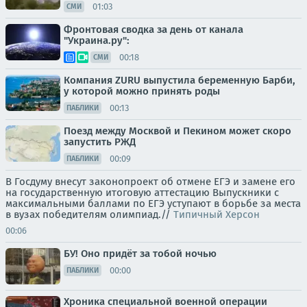
01:03
СМИ
Фронтовая сводка за день от канала
"Украина.ру":
00:18
СМИ
Компания ZURU выпустила беременную Барби,
у которой можно принять роды
00:13
ПАБЛИКИ
Поезд между Москвой и Пекином может скоро
запустить РЖД
00:09
ПАБЛИКИ
В Госдуму внесут законопроект об отмене ЕГЭ и замене его
на государственную итоговую аттестацию Выпускники с
максимальными баллами по ЕГЭ уступают в борьбе за места
в вузах победителям олимпиад.//
Типичный Херсон
00:06
БУ! Оно придёт за тобой ночью
00:00
ПАБЛИКИ
Хроника специальной военной операции