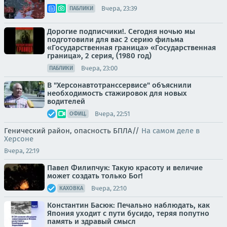
Вчера, 23:39
ПАБЛИКИ
Дорогие подписчики!. Сегодня ночью мы
подготовили для вас 2 серию фильма
«Государственная граница» «Государственная
граница», 2 серия, (1980 год)
Вчера, 23:00
ПАБЛИКИ
В "Херсонавтотранссервисе" объяснили
необходимость стажировок для новых
водителей
Вчера, 22:51
ОФИЦ.
Генический район, опасность БПЛА//
На самом деле в
Херсоне
Вчера, 22:19
Павел Филипчук: Такую красоту и величие
может создать только Бог!
Вчера, 22:10
КАХОВКА
Константин Басюк: Печально наблюдать, как
Япония уходит с пути бусидо, теряя попутно
память и здравый смысл