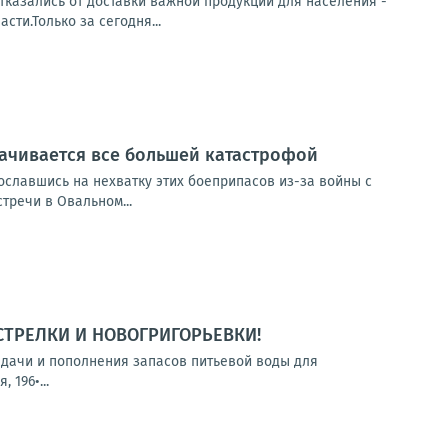
тказались от доставки важной продукции для населения -
ти.Только за сегодня...
рачивается все большей катастрофой
сославшись на нехватку этих боеприпасов из-за войны с
тречи в Овальном...
СТРЕЛКИ И НОВОГРИГОРЬЕВКИ!
выдачи и пополнения запасов питьевой воды для
 196•...