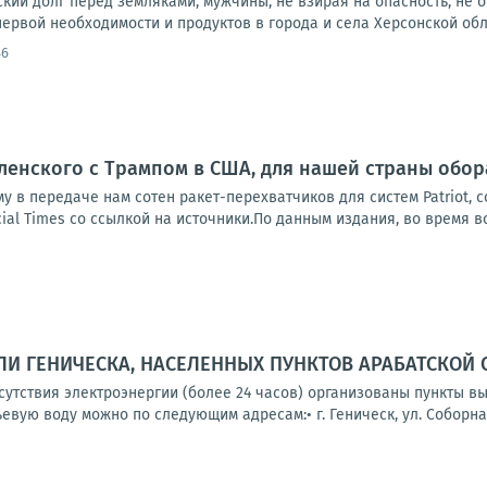
ий долг перед земляками, мужчины, не взирая на опасность, не о
ервой необходимости и продуктов в города и села Херсонской облас
46
ленского с Трампом в США, для нашей страны обо
у в передаче нам сотен ракет-перехватчиков для систем Patriot, 
ial Times со ссылкой на источники.По данным издания, во время вс
И ГЕНИЧЕСКА, НАСЕЛЕННЫХ ПУНКТОВ АРАБАТСКОЙ 
тсутствия электроэнергии (более 24 часов) организованы пункты 
вую воду можно по следующим адресам:• г. Геническ, ул. Соборная,