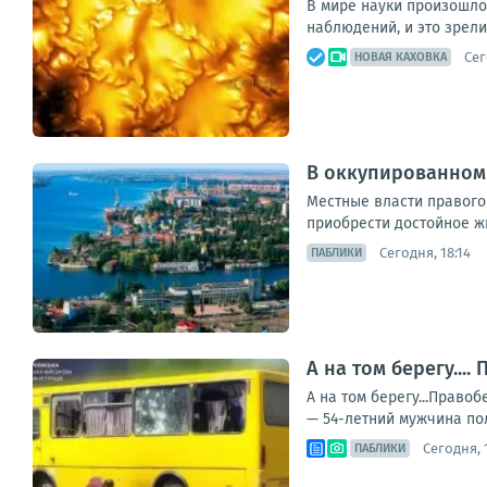
В мире науки произошло
наблюдений, и это зрел
Сег
НОВАЯ КАХОВКА
В оккупированном 
Местные власти правого
приобрести достойное жи
Сегодня, 18:14
ПАБЛИКИ
А на том берегу..
А на том берегу...Прав
— 54-летний мужчина пол
Сегодня, 1
ПАБЛИКИ