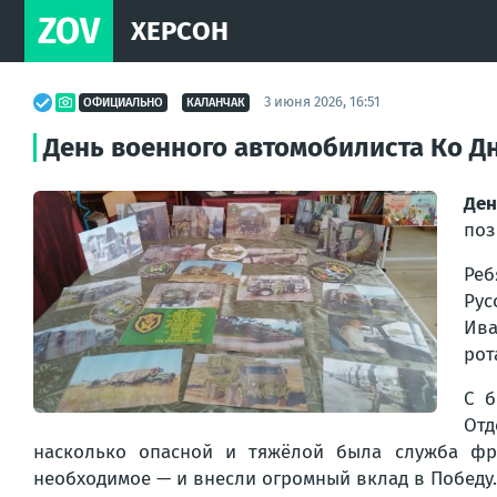
ZOV
ХЕРСОН
3 июня 2026, 16:51
ОФИЦИАЛЬНО
КАЛАНЧАК
День военного автомобилиста Ко Д
Де
поз
Реб
Рус
Ива
рот
С б
Отд
насколько опасной и тяжёлой была служба фр
необходимое — и внесли огромный вклад в Победу.