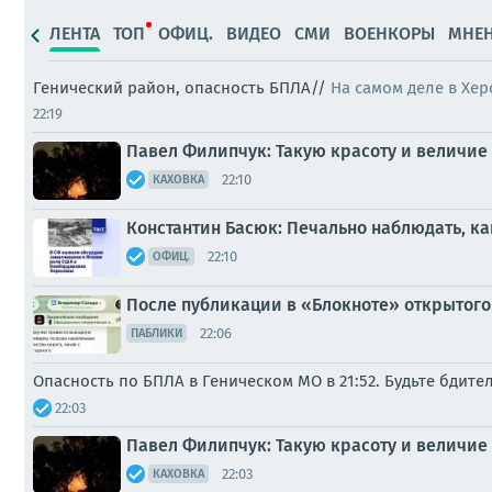
ЛЕНТА
ТОП
ОФИЦ.
ВИДЕО
СМИ
ВОЕНКОРЫ
МНЕ
Генический район, опасность БПЛА//
На самом деле в Хер
22:19
Павел Филипчук: Такую красоту и величие 
22:10
КАХОВКА
Константин Басюк: Печально наблюдать, ка
22:10
ОФИЦ.
После публикации в «Блокноте» открытого
22:06
ПАБЛИКИ
Опасность по БПЛА в Геническом МО в 21:52. Будьте бдите
22:03
Павел Филипчук: Такую красоту и величие 
22:03
КАХОВКА