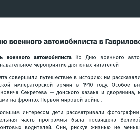
ню военного автомобилиста в Гавриловс
нь военного автомобилиста
Ко Дню военного авто
навательное мероприятие для юных читателей
ята совершили путешествие в историю: им рассказал
ской императорской армии в 1910 году. Особое в
новича Секретева — донского казака и дворянина,
ами на фронтах Первой мировой войны.
ольшим интересом дети рассматривали фотографии
ельная часть программы была посвящена Великой
онтовых водителей. Они, рискуя жизнью не меньше