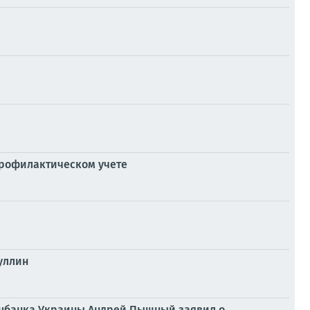
профилактическом учете
уллин
Нацбанка Украины Андрей Пышный заявил о