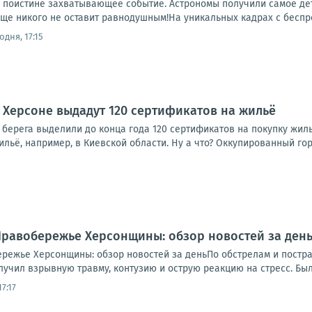
 поистине захватывающее событие. Астрономы получили самое де
ище никого не оставит равнодушным!На уникальных кадрах с беспр
одня, 17:15
Херсоне выдадут 120 сертификатов на жильё
 берега выделили до конца года 120 сертификатов на покупку жил
льё, например, в Киевской области. Ну а что? Оккупированный гор
.. Правобережье Херсонщины: обзор новостей за де
обережье Херсонщины: обзор новостей за деньПо обстрелам и пост
учил взрывную травму, контузию и острую реакцию на стресс. Был 
7:17