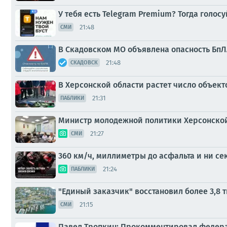
У тебя есть Telegram Premium? Тогда голо
21:48
СМИ
В Скадовском МО объявлена опасность БпЛА
21:48
СКАДОВСК
В Херсонской области растет число объекто
21:31
ПАБЛИКИ
Министр молодежной политики Херсонской
21:27
СМИ
360 км/ч, миллиметры до асфальта и ни се
21:24
ПАБЛИКИ
"Единый заказчик" восстановил более 3,8 
21:15
СМИ
Павел Тропкин: Прокомментировал федерал