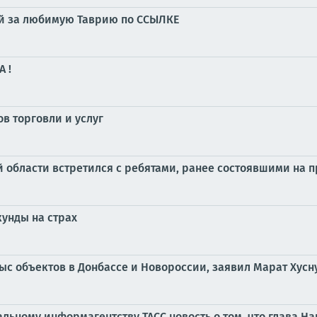
суй за любимую Таврию по ССЫЛКЕ
 !
в торговли и услуг
 области встретился с ребятами, ранее состоявшими на 
кунды на страх
тыс объектов в Донбассе и Новороссии, заявил Марат Хусн
ьному информагентству ТАСС новость о том, что глава 