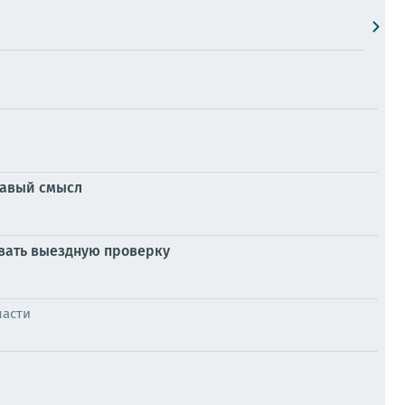
дравый смысл
овать выездную проверку
ласти