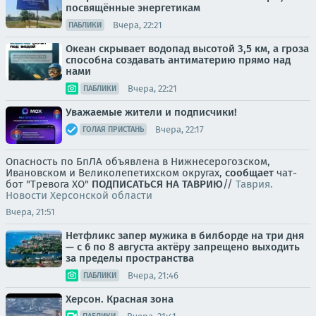
посвящённые энергетикам
Вчера, 22:21
ПАБЛИКИ
Океан скрывает водопад высотой 3,5 км, а гроза
способна создавать антиматерию прямо над
нами
Вчера, 22:21
ПАБЛИКИ
Уважаемые жители и подписчики!
Вчера, 22:17
ГОЛАЯ ПРИСТАНЬ
Опасность по БпЛА объявлена в Нижнесерогозском,
Ивановском и Великолепетихском округах,
сообщает
чат-
бот "Тревога ХО"
ПОДПИСАТЬСЯ НА ТАВРИЮ
//
Таврия.
Новости Херсонской области
Вчера, 21:51
Нетфликс запер мужика в билборде на три дня
— с 6 по 8 августа актёру запрещено выходить
за пределы пространства
Вчера, 21:46
ПАБЛИКИ
Херсон. Красная зона