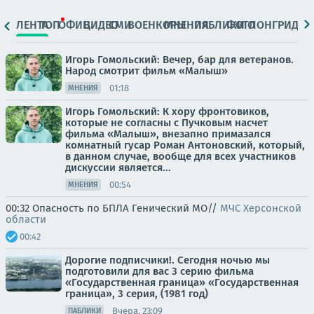
ЛЕНТА
ТОП
ОФИЦ.
ВИДЕО
СМИ
ВОЕНКОРЫ
МНЕНИЯ
ПАБЛИКИ
ФОТО
ЛОНГРИДЫ
Игорь Гомольский: Вечер, бар для ветеранов.
Народ смотрит фильм «Малыш»
01:18
МНЕНИЯ
Игорь Гомольский: К хору фронтовиков,
которые не согласны с Пучковым насчет
фильма «Малыш», внезапно примазался
комнатный гусар Роман Антоновский, который,
в данном случае, вообще для всех участников
дискуссии является...
00:54
МНЕНИЯ
00:32 Опасность по БПЛА Генический МО//
МЧС Херсонской
области
00:42
Дорогие подписчики!. Сегодня ночью мы
подготовили для вас 3 серию фильма
«Государственная граница» «Государственная
граница», 3 серия, (1981 год)
Вчера, 23:09
ПАБЛИКИ