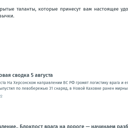
рытые таланты, которые принесут вам настоящее уд
вычки.
овая сводка 5 августа
ста На Херсонском направлении ВС РФ громят логистику врага и ег
ыпустил по левобережью 31 снаряд, в Новой Каховке ранен мирный
22
ление.. Блокпост врага на дороге — начинаем ра