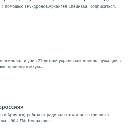
 с помощью FPV-дронов.Архангел Спецназа. Подписаться.
изнасиловал и убил 21-летний украинский военнослужащий, с
ко провели втихую...
вороссия»
ар и Армянск) работают радиочастоты для экстренного
а – 90,4 FM• Новоазовск –...