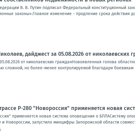
едерации В. В. Путин подписал Федеральный конституционный зако
онные законы».Главное изменение - продление срока действия док
иколаев, дайджест за 05.08.2026 от николаевских 
 05.08.2026 от николаевских гражданНовоявленная голова областн
ю сложной, но более-менее контролируемой благодаря боевикам ВС
трассе Р-280 "Новороссия" применяется новая си
оссия" применяется новая система оповещения о БПЛАСистему опов
 и Новороссии, запустило минцифры Запорожской области совместн
7