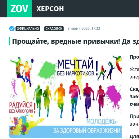
ZOV
ХЕРСОН
3 июня 2026, 17:33
ОФИЦИАЛЬНО
СКАДОВСК
Прощайте, вредные привычки! Да з
Про
Уст
эне
Ска
Заб
сча
При
зан
Для