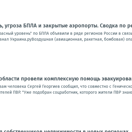
ь, угроза БПЛА и закрытые аэропорты. Сводка по р
расный уровень" по БПЛА объявили в ряде регионов России в связи 
нал Украина.руВоздушная (авиационная, ракетная, бомбовая) опас
 области провели комплексную помощь эвакуиров
ам человека Сергей Георгиев сообщил, что совместно с Геническ
елей ПВР. "Уже подобран соцработник, которого жители ПВР знают 
я собственников недвижимости в новых регионах