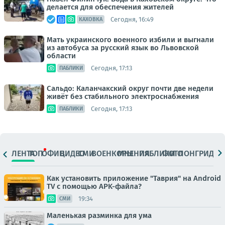
делается для обеспечения жителей
Сегодня, 16:49
КАХОВКА
Мать украинского военного избили и выгнали
из автобуса за русский язык во Львовской
области
Сегодня, 17:13
ПАБЛИКИ
Сальдо: Каланчакский округ почти две недели
живёт без стабильного электроснабжения
Сегодня, 17:13
ПАБЛИКИ
ЛЕНТА
ТОП
ОФИЦ.
ВИДЕО
СМИ
ВОЕНКОРЫ
МНЕНИЯ
ПАБЛИКИ
ФОТО
ЛОНГРИДЫ
Как установить приложение "Таврия" на Android
TV с помощью APK-файла?
19:34
СМИ
Маленькая разминка для ума