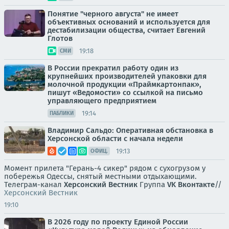
Понятие "черного августа" не имеет
объективных оснований и используется для
дестабилизации общества, считает Евгений
Глотов
19:18
СМИ
В России прекратил работу один из
крупнейших производителей упаковки для
молочной продукции «Праймкартонпак»,
пишут «Ведомости» со ссылкой на письмо
управляющего предприятием
19:14
ПАБЛИКИ
Владимир Сальдо: Оперативная обстановка в
Херсонской области с начала недели
19:13
ОФИЦ.
Момент прилета "Герань-4 сикер" рядом с сухогрузом у
побережья Одессы, снятый местными отдыхающими.
Телеграм-канал
Херсонский Вестник
Группа
VK Вконтакте
//
Херсонский Вестник
19:10
В 2026 году по проекту Единой России