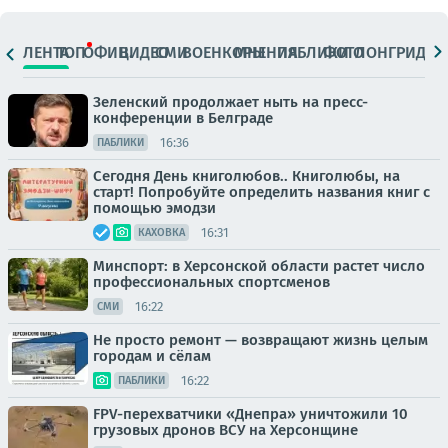
ЛЕНТА
ТОП
ОФИЦ.
ВИДЕО
СМИ
ВОЕНКОРЫ
МНЕНИЯ
ПАБЛИКИ
ФОТО
ЛОНГРИДЫ
Зеленский продолжает ныть на пресс-
конференции в Белграде
16:36
ПАБЛИКИ
Сегодня День книголюбов.. Книголюбы, на
старт! Попробуйте определить названия книг с
помощью эмодзи
16:31
КАХОВКА
Минспорт: в Херсонской области растет число
профессиональных спортсменов
16:22
СМИ
Не просто ремонт — возвращают жизнь целым
городам и сёлам
16:22
ПАБЛИКИ
FPV-перехватчики «Днепра» уничтожили 10
грузовых дронов ВСУ на Херсонщине