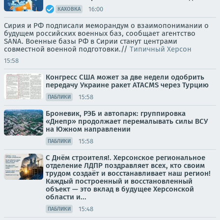
16:00
КАХОВКА
Сирия и РФ подписали меморандум о взаимопонимании о
будущем российских военных баз, сообщает агентство
SANA. Военные базы РФ в Сирии станут центрами
совместной военной подготовки.//
Типичный Херсон
15:58
Конгресс США может за две недели одобрить
передачу Украине ракет ATACMS через Турцию
15:58
ПАБЛИКИ
Броневик, РЭБ и автопарк: группировка
«Днепр» продолжает перемалывать силы ВСУ
на Южном направлении
15:58
ПАБЛИКИ
С Днём строителя!. Херсонское региональное
отделение ЛДПР поздравляет всех, кто своим
трудом создаёт и восстанавливает наш регион!
Каждый построенный и восстановленный
объект — это вклад в будущее Херсонской
области и...
15:48
ПАБЛИКИ