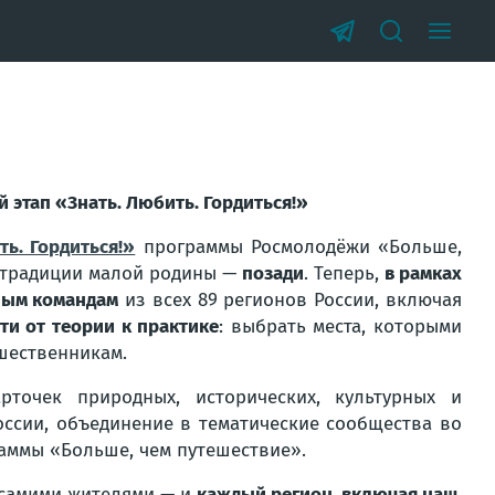
й этап «Знать. Любить. Гордиться!»
ть. Гордиться!»
программы Росмолодёжи «Больше,
и традиции малой родины —
позади
. Теперь,
в рамках
ным командам
из всех 89 регионов России, включая
ти от теории к практике
: выбрать места, которыми
ешественникам.
арточек природных, исторических, культурных и
ссии, объединение в тематические сообщества во
раммы «Больше, чем путешествие».
 самими жителями — и
каждый регион, включая наш,