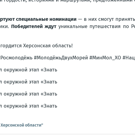
артуют специальные номинации
— в них смогут принять
ники.
Победителей ждут
уникальные путешествия по Р
гордится Херсонская область!
 #Росмолодёжь #МолодёжьДвухМорей #МинМол_ХО #На
 Херсонской области"