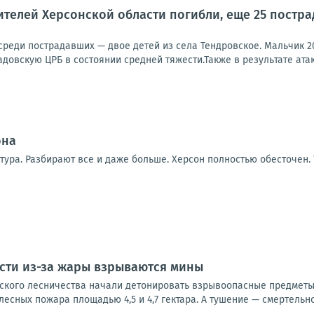
телей Херсонской области погибли, еще 25 пострад
 среди пострадавших — двое детей из села Тендровское. Мальчик 2
довскую ЦРБ в состоянии средней тяжести.Также в результате атак
она
тура. Разбирают все и даже больше. Херсон полностью обесточен.
сти из-за жары взрываются мины
нского лесничества начали детонировать взрывоопасные предметы
лесных пожара площадью 4,5 и 4,7 гектара. А тушение — смертельно 