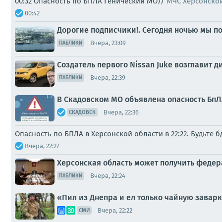
00:32 Опасность по БПЛА Генический МО//
МЧС Херсонско
00:42
Дорогие подписчики!. Сегодня ночью мы по
Вчера, 23:09
ПАБЛИКИ
Создатель первого Nissan Juke возглавит 
Вчера, 22:39
ПАБЛИКИ
В Скадовском МО объявлена опасность БпЛА
Вчера, 22:36
СКАДОВСК
Опасность по БПЛА в Херсонской области в 22:22. Будьте 
Вчера, 22:27
Херсонская область может получить феде
Вчера, 22:24
ПАБЛИКИ
«Пил из Днепра и ел только чайную заварк
Вчера, 22:22
СМИ