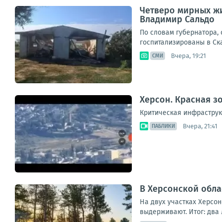
Четверо мирных жи
Владимир Сальдо
По словам губернатора,
госпитализированы в Ска
Вчера, 19:21
СМИ
Херсон. Красная з
Критическая инфраструк
Вчера, 21:41
ПАБЛИКИ
В Херсонской обла
На двух участках Херсо
выдерживают. Итог: два 