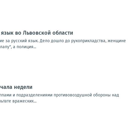
 язык во Львовской области
ние за русский язык. Дело дошло до рукоприкладства, женщине
апу", а полиция...
ачала недели
уппами и подразделениями противовоздушной обороны над
тате вражеских...