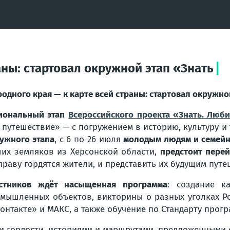
аны: стартовал окружной этап «Знать
родного края — к карте всей страны: стартовал окружно
иональный этап
Всероссийского проекта «Знать. Люби
 путешествие» — с погружением в историю, культуру 
ужного этапа
, с 6 по 26 июля
молодым людям и семей
их земляков из Херсонской области,
предстоит перей
праву гордятся жители, и представить их будущим пут
стников ждёт насыщенная программа
: создание к
мышленных объектов, викторины о разных уголках Ро
онтакте» и MАКС, а также обучение по Стандарту прог
и гордости, историями и маршрутами, предложенными