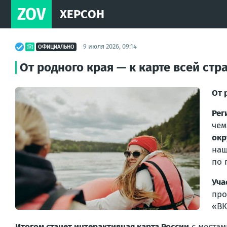
ZOV
ХЕРСОН
9 июля 2026, 09:14
ОФИЦИАЛЬНО
От родного края — к карте всей стр
От 
Рег
чем
окр
наш
по 
Уча
про
«ВК
Итогом станет интерактивная карта России
с местам