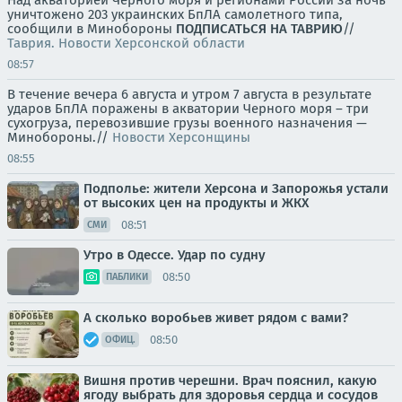
Над акваторией Черного моря и регионами России за ночь
уничтожено 203 украинских БпЛА самолетного типа,
сообщили в Минобороны
ПОДПИСАТЬСЯ НА ТАВРИЮ
//
Таврия. Новости Херсонской области
08:57
В течение вечера 6 августа и утром 7 августа в результате
ударов БпЛА поражены в акватории Черного моря – три
сухогруза, перевозившие грузы военного назначения —
Минобороны.//
Новости Херсонщины
08:55
Подполье: жители Херсона и Запорожья устали
от высоких цен на продукты и ЖКХ
08:51
СМИ
Утро в Одессе. Удар по судну
08:50
ПАБЛИКИ
А сколько воробьев живет рядом с вами?
08:50
ОФИЦ.
Вишня против черешни. Врач пояснил, какую
ягоду выбрать для здоровья сердца и сосудов