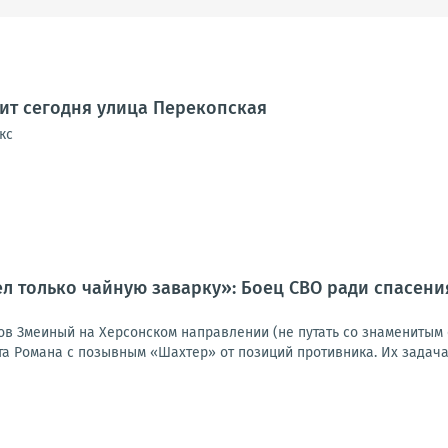
дит сегодня улица Перекопская
кс
ел только чайную заварку»: Боец СВО ради спасен
ов Змеиный на Херсонском направлении (не путать со знаменитым 
та Романа с позывным «Шахтер» от позиций противника. Их задача