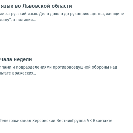
 язык во Львовской области
ние за русский язык. Дело дошло до рукоприкладства, женщине
апу", а полиция...
ачала недели
уппами и подразделениями противовоздушной обороны над
тате вражеских...
 Телеграм-канал Херсонский ВестникГруппа VK Вконтакте