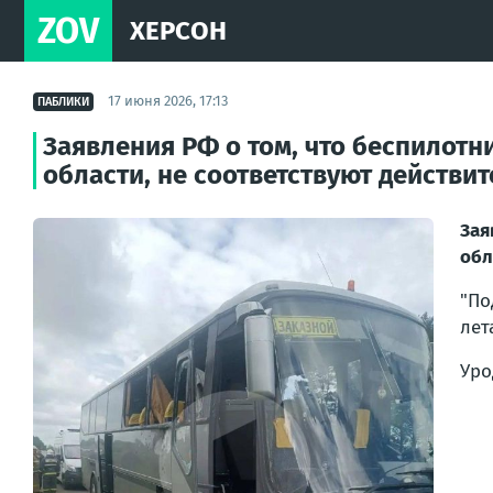
ZOV
ХЕРСОН
17 июня 2026, 17:13
ПАБЛИКИ
Заявления РФ о том, что беспилотн
области, не соответствуют действи
Зая
обл
"П
лет
Уро