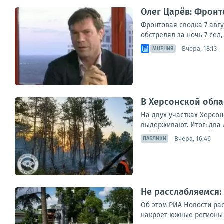
Олег Царёв: Фронто
Фронтовая сводка 7 авг
обстрелял за ночь 7 сёл
Вчера, 18:13
МНЕНИЯ
В Херсонской обла
На двух участках Херсо
выдерживают. Итог: два 
Вчера, 16:46
ПАБЛИКИ
Не расслабляемся:
Об этом РИА Новости ра
накроет южные регионы Р