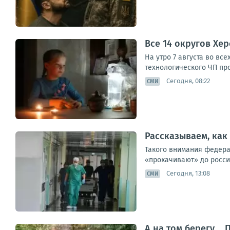
Все 14 округов Хе
На утро 7 августа во вс
технологического ЧП пр
Сегодня, 08:22
СМИ
Рассказываем, как
Такого внимания федера
«прокачивают» до россий
Сегодня, 13:08
СМИ
А на том берегу...