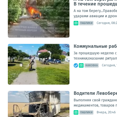
В течение прошедш
А на том берегу...Право
ударами авиации и дроно
Сегодня, 08:
ПАБЛИКИ
Коммунальные рабо
За прошедшую неделю с
техники;оказание ритуал
Сегодня, 
КАХОВКА
Водители Левобер
Выполняя свой гражданск
медикаментов, товаров п
Вчера, 20:46
ПАБЛИКИ