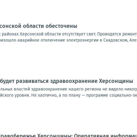
рсонской области обесточены
ех районах Херсонской области отсутствует свет. Проводятся ремон
оизошло аварийное отключение электроэнергии в Скадовском, Алеш
 будет развиваться здравоохранение Херсонщины
льных властей здравоохранение нашего региона не видело никогда
ского уровня. Не хаотично, а по плану — программе социально-эк
. Правобережье Херсонщины: Оперативная информация