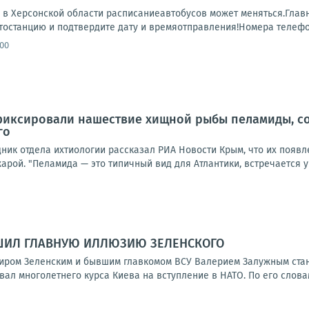
 в Херсонской области расписаниеавтобусов может меняться.Глав
тостанцию и подтвердите дату и времяотправления!Номера телефоно
:00
фиксировали нашествие хищной рыбы пеламиды, с
го
ник отдела ихтиологии рассказал РИА Новости Крым, что их появ
рой. "Пеламида — это типичный вид для Атлантики, встречается у 
ШИЛ ГЛАВНУЮ ИЛЛЮЗИЮ ЗЕЛЕНСКОГО
ром Зеленским и бывшим главкомом ВСУ Валерием Залужным стано
ал многолетнего курса Киева на вступление в НАТО. По его словам,