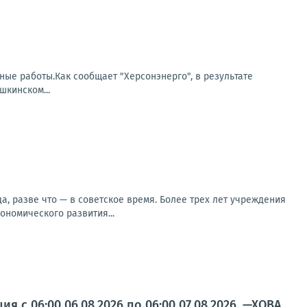
тные работы.Как сообщает "Херсонэнерго", в результате
кинском...
, разве что — в советское время. Более трех лет учреждения
ономического развития...
 с 06:00 06.08.2026 по 06:00 07.08.2026. —ХОВА