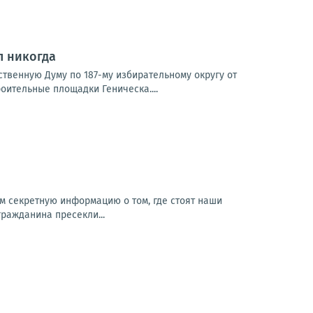
л никогда
рственную Думу по 187-му избирательному округу от
оительные площадки Геническа....
м секретную информацию о том, где стоят наши
гражданина пресекли...