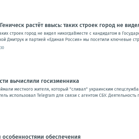
Геническ растёт ввысь: таких строек город не виде
таких строек город не видел никогдаВместе с кандидатом в Госуда
ной Дмитрук и партией «Единая Россия» мы посетили ключевые стр
:30
асти вычислили госизменника
оймали местного жителя, который "сливал" украинским спецслужба
ль использовал Telegram для связи с агентом СБУ. Деятельность 
и особенностями обеспечения