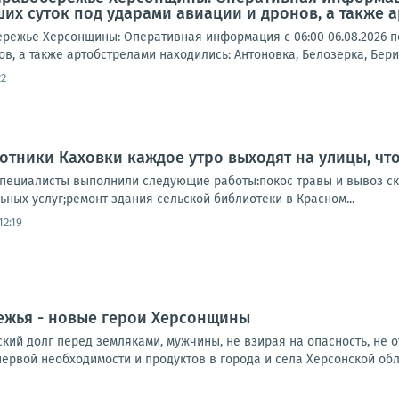
их суток под ударами авиации и дронов, а также а
бережье Херсонщины: Оперативная информация с 06:00 06.08.2026 п
в, а также артобстрелами находились: Антоновка, Белозерка, Бери
22
тники Каховки каждое утро выходят на улицы, что
пециалисты выполнили следующие работы:покос травы и вывоз ск
ьных услуг;ремонт здания сельской библиотеки в Красном...
12:19
ежья - новые герои Херсонщины
ий долг перед земляками, мужчины, не взирая на опасность, не о
ервой необходимости и продуктов в города и села Херсонской облас