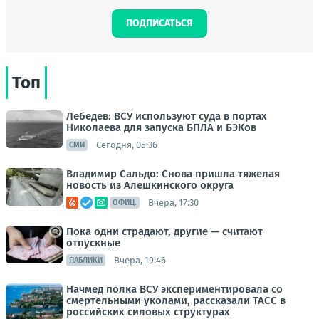
ПОДПИСАТЬСЯ
Топ
Лебедев: ВСУ используют суда в портах
Николаева для запуска БПЛА и БЭКов
Сегодня, 05:36
СМИ
Владимир Сальдо: Снова пришла тяжелая
новость из Алешкинского округа
Вчера, 17:30
ОФИЦ.
Пока одни страдают, другие — считают
отпускные
Вчера, 19:46
ПАБЛИКИ
Начмед полка ВСУ экспериментировала со
смертельными уколами, рассказали ТАСС в
российских силовых структурах