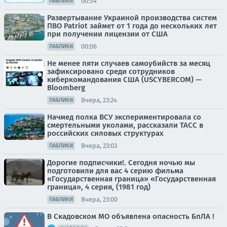
00:54
ПАБЛИКИ
Развертывание Украиной производства систем
ПВО Patriot займет от 1 года до нескольких лет
при получении лицензии от США
00:06
ПАБЛИКИ
Не менее пяти случаев самоубийств за месяц
зафиксировано среди сотрудников
киберкомандования США (USCYBERCOM) —
Bloomberg
Вчера, 23:24
ПАБЛИКИ
Начмед полка ВСУ экспериментировала со
смертельными уколами, рассказали ТАСС в
российских силовых структурах
Вчера, 23:03
ПАБЛИКИ
Дорогие подписчики!. Сегодня ночью мы
подготовили для вас 4 серию фильма
«Государственная граница» «Государственная
граница», 4 серия, (1981 год)
Вчера, 23:00
ПАБЛИКИ
В Скадовском МО объявлена опасность БпЛА !