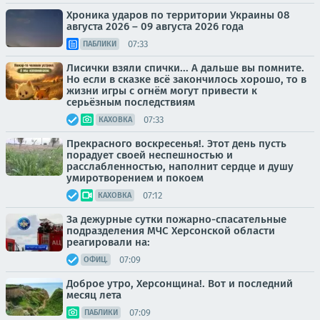
Хроника ударов по территории Украины 08
августа 2026 – 09 августа 2026 года
07:33
ПАБЛИКИ
Лисички взяли спички... А дальше вы помните.
Но если в сказке всё закончилось хорошо, то в
жизни игры с огнём могут привести к
серьёзным последствиям
07:33
КАХОВКА
Прекрасного воскресенья!. Этот день пусть
порадует своей неспешностью и
расслабленностью, наполнит сердце и душу
умиротворением и покоем
07:12
КАХОВКА
За дежурные сутки пожарно-спасательные
подразделения МЧС Херсонской области
реагировали на:
07:09
ОФИЦ.
Доброе утро, Херсонщина!. Вот и последний
месяц лета
07:09
ПАБЛИКИ